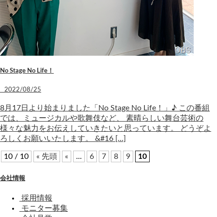
No Stage No Life！
2022/08/25
8月17日より始まりました「No Stage No Life！」♪ この番組
では、ミュージカルや歌舞伎など、 素晴らしい舞台芸術の
様々な魅力をお伝えしていきたいと思っています。 どうぞよ
ろしくお願いいたします。 &#16 […]
10 / 10
« 先頭
«
...
6
7
8
9
10
会社情報
採用情報
モニター募集