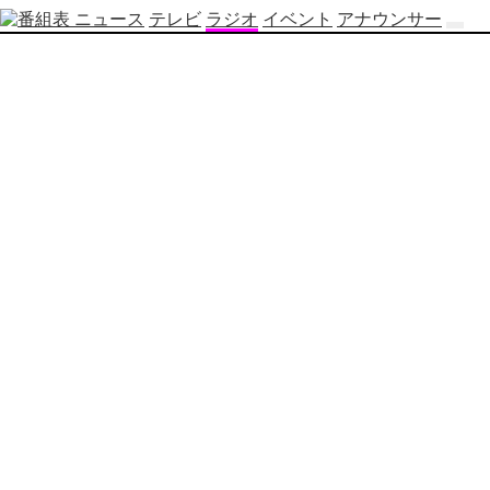
ニュース
テレビ
ラジオ
イベント
アナウンサー
テ
レ
ビ
番
組
表
OBS
制
作
番
組