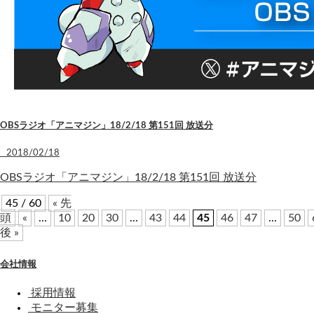
OBSラジオ「アニマジン」18/2/18 第151回 放送分
2018/02/18
OBSラジオ「アニマジン」18/2/18 第151回 放送分
45 / 60
« 先
頭
«
...
10
20
30
...
43
44
45
46
47
...
50
後 »
会社情報
採用情報
モニター募集