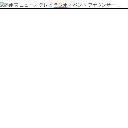
ニュース
テレビ
ラジオ
イベント
アナウンサー
テ
レ
ビ
番
組
表
OBS
制
作
番
組