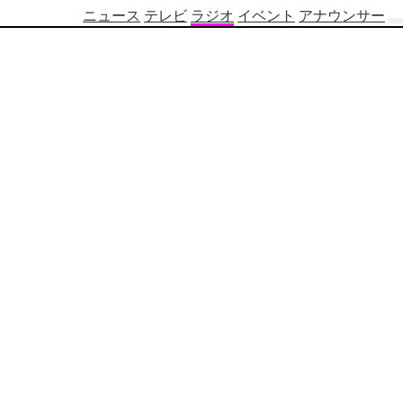
ニュース
テレビ
ラジオ
イベント
アナウンサー
テ
レ
ビ
番
組
表
OBS
制
作
番
組