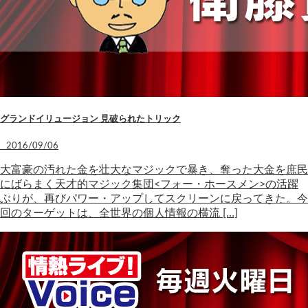
グランドイリュージョン 見破られたトリック
2016/09/06
大富豪の汚れた金を壮大なマジックで暴き、奪った大金を庶民
にばらまく天才的マジック集団<フォー・ホースメン>の活躍
ぶりが、再びパワー・アップしてスクリーンに戻ってきた。今
回のターゲットは、全世界の個人情報の横流 […]