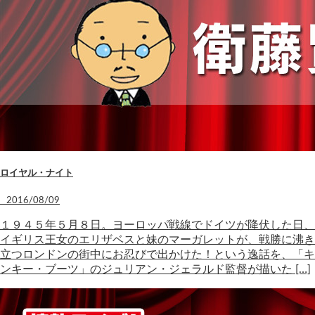
ロイヤル・ナイト
2016/08/09
１９４５年５月８日。ヨーロッパ戦線でドイツが降伏した日、
イギリス王女のエリザベスと妹のマーガレットが、戦勝に沸き
立つロンドンの街中にお忍びで出かけた！という逸話を、「キ
ンキー・ブーツ」のジュリアン・ジェラルド監督が描いた […]