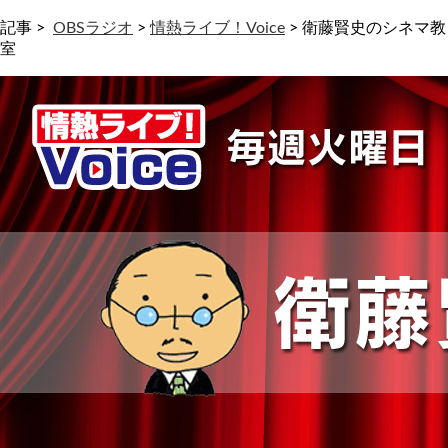
記事 >
OBSラジオ
>
情熱ライブ！Voice
>
衛藤賢史のシネマ教
室