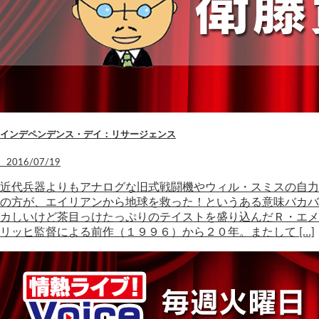
インデペンデンス・デイ：リサージェンス
2016/07/19
近代兵器よりもアナログな旧式戦闘機やウィル・スミスの自力
の方が、エイリアンから地球を救った！というある意味バカバ
カしいけど茶目っけたっぷりのテイストを盛り込んだＲ・エメ
リッヒ監督による前作（１９９６）から２０年。またして […]