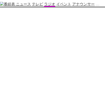
ニュース
テレビ
ラジオ
イベント
アナウンサー
テ
レ
ビ
番
組
表
OBS
制
作
番
組