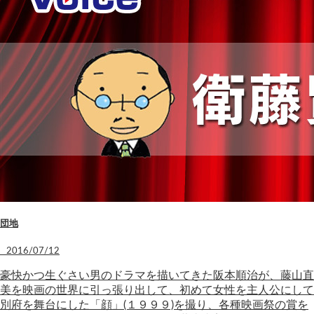
団地
2016/07/12
豪快かつ生ぐさい男のドラマを描いてきた阪本順治が、藤山直
美を映画の世界に引っ張り出して、初めて女性を主人公にして
別府を舞台にした「顔」(１９９９)を撮り、各種映画祭の賞を