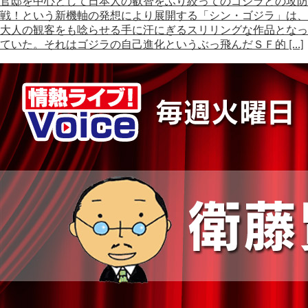
官邸を中心として日本人の叡智をふり絞ってのゴジラとの攻防
戦！という新機軸の発想により展開する「シン・ゴジラ」は、
大人の観客をも唸らせる手に汗にぎるスリリングな作品となっ
ていた。それはゴジラの自己進化というぶっ飛んだＳＦ的 […]