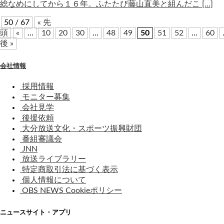
総なめにしてから１６年。ふたたび藤山直美と組んだこ […]
50 / 67
« 先
頭
«
...
10
20
30
...
48
49
50
51
52
...
60
後 »
会社情報
採用情報
モニター募集
会社見学
後援依頼
大分放送文化・スポーツ振興財団
番組審議会
JNN
放送ライブラリー
特定商取引法に基づく表示
個人情報について
OBS NEWS Cookieポリシー
ニュースサイト・アプリ