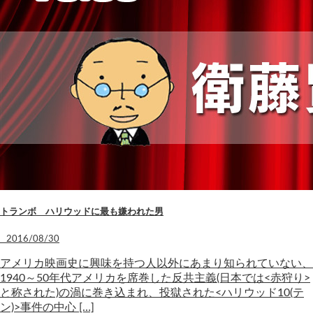
トランボ ハリウッドに最も嫌われた男
2016/08/30
アメリカ映画史に興味を持つ人以外にあまり知られていない、
1940～50年代アメリカを席巻した反共主義(日本では<赤狩り>
と称された)の渦に巻き込まれ、投獄された<ハリウッド10(テ
ン)>事件の中心 […]