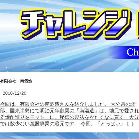
有限会社 南酒造
2010/12/20
今回は、有限会社の南酒造さんを紹介しました。 大分県の北
部、国東半島にて明治元年創業の「南酒造」は、地元で愛され
る焼酎造りをモットーに、秘伝の製法をかたくなに貫く、大分
では数少ない焼酎専業の蔵元です。 今回、『とっぱい』 […]