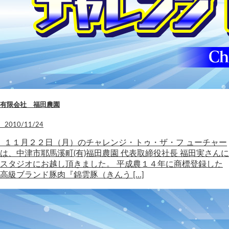
有限会社 福田農園
2010/11/24
１１月２２日（月）のチャレンジ・トゥ・ザ・フ ューチャー
は、中津市耶馬溪町(有)福田農園 代表取締役社長 福田実さんに
スタジオにお越し頂きました。 平成農１４年に商標登録した
高級ブランド豚肉『錦雲豚（きんう […]