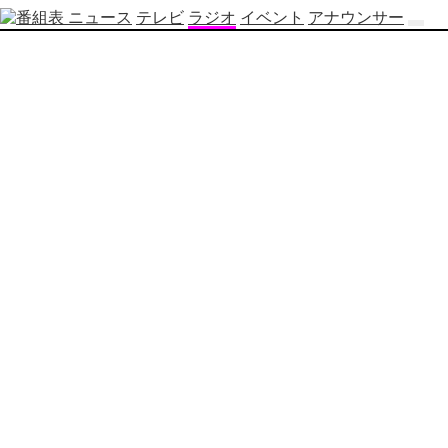
ニュース
テレビ
ラジオ
イベント
アナウンサー
テ
レ
ビ
番
組
表
OBS
制
作
番
組