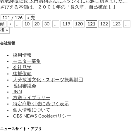
表取締役社長 太田清利さんにスタジオにお越し頂きました。
ざびえる本舗は、２００１年の「長久堂」自己破産 […]
121 / 126
« 先
頭
«
...
10
20
30
...
119
120
121
122
123
...
後 »
会社情報
採用情報
モニター募集
会社見学
後援依頼
大分放送文化・スポーツ振興財団
番組審議会
JNN
放送ライブラリー
特定商取引法に基づく表示
個人情報について
OBS NEWS Cookieポリシー
ニュースサイト・アプリ