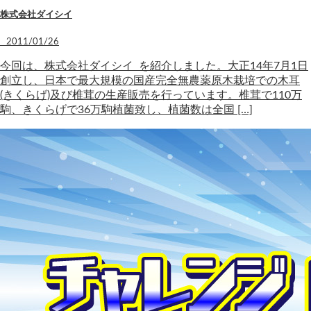
株式会社ダイシイ
2011/01/26
今回は、株式会社ダイシイ を紹介しました。大正14年7月1日
創立し、日本で最大規模の国産完全無農薬原木栽培での木耳
(きくらげ)及び椎茸の生産販売を行っています。椎茸で110万
駒、きくらげで36万駒植菌致し、植菌数は全国 […]