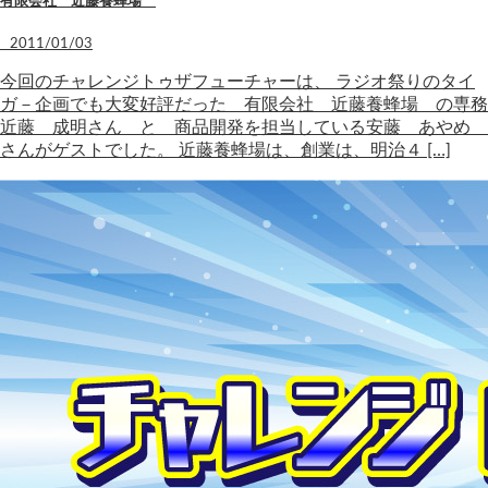
有限会社 近藤養蜂場
2011/01/03
今回のチャレンジトゥザフューチャーは、 ラジオ祭りのタイ
ガ－企画でも大変好評だった 有限会社 近藤養蜂場 の専務
近藤 成明さん と 商品開発を担当している安藤 あやめ
さんがゲストでした。 近藤養蜂場は、創業は、明治４ […]