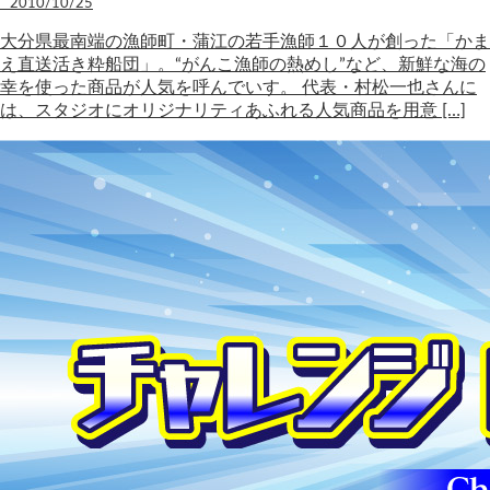
2010/10/25
大分県最南端の漁師町・蒲江の若手漁師１０人が創った「かま
え直送活き粋船団」。“がんこ漁師の熱めし”など、新鮮な海の
幸を使った商品が人気を呼んでいす。 代表・村松一也さんに
は、スタジオにオリジナリティあふれる人気商品を用意 […]