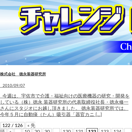
株式会社 徳永装器研究所
2010/09/07
今週は、宇佐市で介護・福祉向けの医療機器の研究・開発を
している（株）徳永 装器研究所の代表取締役社長・徳永修一
さんにスタジオにお越し頂きました。 徳永装器研究所では、
今年５月に自動痰（たん）吸引器「器官カニ […]
122 / 126
« 先
頭
«
...
10
20
30
...
120
121
122
123
124
...