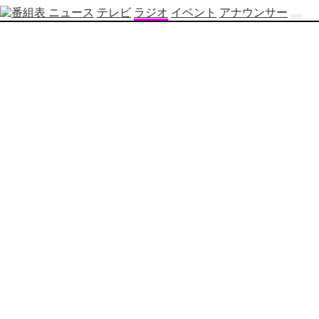
ニュース
テレビ
ラジオ
イベント
アナウンサー
テ
レ
ビ
番
組
表
OBS
制
作
番
組