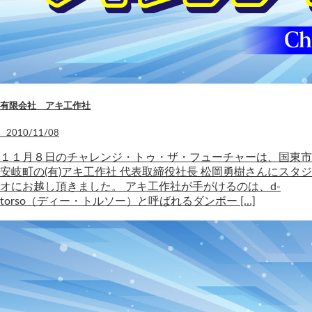
有限会社 アキ工作社
2010/11/08
１１月８日のチャレンジ・トゥ・ザ・フューチャーは、国東市
安岐町の(有)アキ工作社 代表取締役社長 松岡勇樹さんにスタジ
オにお越し頂きました。 アキ工作社が手がけるのは、d-
torso（ディー・トルソー）と呼ばれるダンボー […]