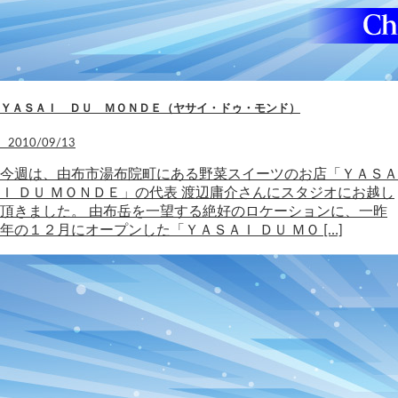
ＹＡＳＡＩ ＤＵ ＭＯＮＤＥ（ヤサイ・ドゥ・モンド）
2010/09/13
今週は、由布市湯布院町にある野菜スイーツのお店「ＹＡＳＡ
Ｉ ＤＵ ＭＯＮＤＥ」の代表 渡辺庸介さんにスタジオにお越し
頂きました。 由布岳を一望する絶好のロケーションに、一昨
年の１２月にオープンした「ＹＡＳＡＩ ＤＵ ＭＯ […]