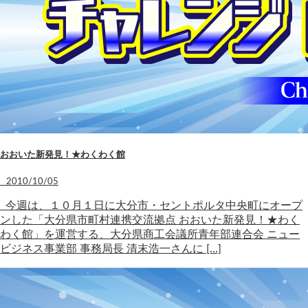
おおいた新発見！★わくわく館
2010/10/05
今週は、１０月１日に大分市・セントポルタ中央町にオープ
ンした「大分県市町村連携交流拠点 おおいた新発見！★わく
わく館」を運営する、大分県商工会議所青年部連合会 ニュー
ビジネス事業部 事務局長 清末浩一さんに […]