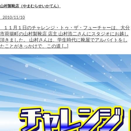
山村製靴店（やまむらせいかてん）
2010/11/10
１１月１日のチャレンジ・トゥ・ザ・フューチャーは、大分
市荷揚町の山村製靴店 店主 山村浩二さんにスタジオにお越し
頂きました。 山村さんは、学生時代に靴屋でアルバイトをし
たことがきっかけで、この道 […]