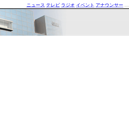
ニュース
テレビ
ラジオ
イベント
アナウンサー
テ
レ
ビ
番
組
表
OBS