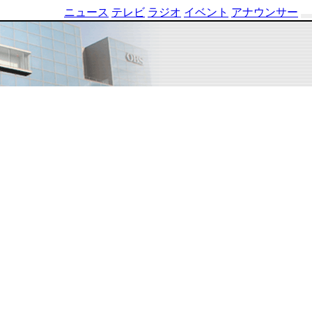
ニュース
テレビ
ラジオ
イベント
アナウンサー
テ
レ
ビ
番
組
表
OBS