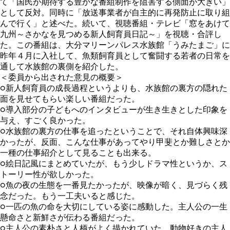
て「国民が期待する豊かな番組制作を阻害する側面が大きい」
として反対。同時に「放送事業者が自主的に再発防止に取り組
んで行く」と述べた。続いて、視聴番組・テレビ「窓をあけて
九州～さかなを見つめる新人飼育員日記～」を視聴・合評し
た。この番組は、大分マリーンパレス水族館「うみたまご」に
昨年４月に入社して、魚類飼育員として奮闘する若者の日常を
通して水族館の裏側を紹介した。
＜委員から出された意見の概要＞
○新人飼育員の成長過程というよりも、水族館の裏方の隠れた
面を見せてもらい楽しい番組だった。
○導入部分の子どもへのインタビューが生き生きとした印象を
与え、すごく良かった。
○水族館の裏方の仕事を追ったということで、それ自体興味深
かったが、反面、こんな仕事があってやり甲斐とか難しさとか
一種の仕事紹介として見ることも出来る。
○絵日記風にまとめていたが、もう少しドラマ性というか、ス
トーリー性が欲しかった。
○魚の夜の生態を一番見たかったが、映像が暗く、見づらく残
念だった。もう一工夫いると感じた。
○一匹の魚の命を大切にしている姿に感動した。主人公の一生
懸命さと新鮮さが伝わる番組だった。
○主人公の素朴さと人柄がよく描かれていた。動物好きの主人