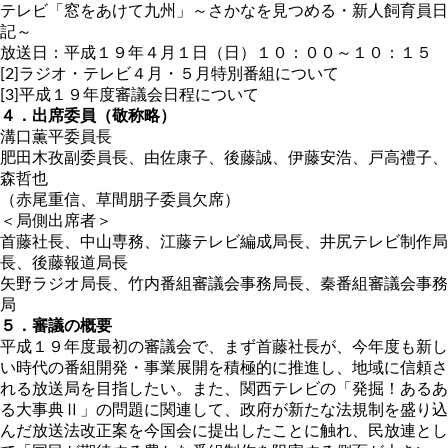
テレビ「窓をあけて九州」～さかなを見つめる・新人飼育員日
記～
放送日：平成１９年４月１日（日）１０：００～１０：１５
[2]ラジオ・テレビ４月・５月特別番組について
[3]平成１９年度審議会日程について
４．出席委員（敬称略）
溝口薫平委員長
肥田木孜副委員長、由佐康子、後藤誠、伊藤安浩、戸高禮子、
森哲也
（赤尾重信、草間朋子委員欠席）
＜局側出席者＞
首藤社長、中山専務、江藤テレビ編成局長、井尻テレビ制作局
長、後藤報道局長
矢野ラジオ局長、竹内番組審議会事務局長、秦番組審議会事務
局
５．審議の概要
平成１９年度最初の審議会で、まず首藤社長が、今年度も新し
い時代の番組開発・事業展開を積極的に推進し、地域に信頼さ
れる放送局を目指したい。また、関西テレビの「発掘！あるあ
る大事典Ⅱ」の問題に関連して、政府が新たな法規制を盛り込
んだ放送法改正案を今国会に提出したことに触れ、民放連とし