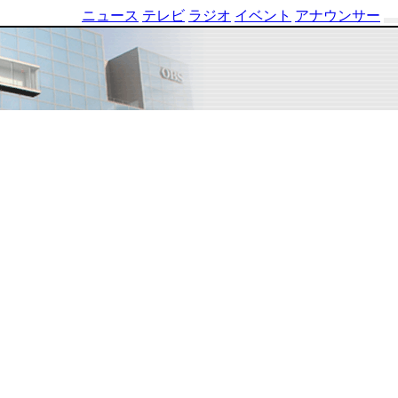
ニュース
テレビ
ラジオ
イベント
アナウンサー
テ
レ
ビ
番
組
表
OBS