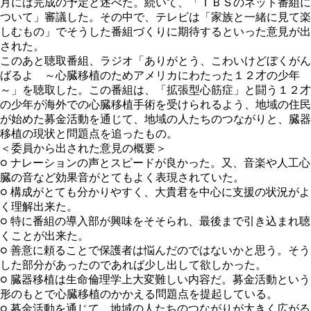
月には完成の予定と述べた。続いて、「ＴＢＳのネット番組に
ついて」審議した。その中で、テレビは「家族と一緒に見て楽
しむもの」でそうした番組づくりに期待するといった意見が出
された。
このあと聴取番組、ラジオ「ありがとう、こわいけどぼくがん
ばるよ ～心臓移植のためアメリカにわたった１２才の少年
～」を聴取した。この番組は、「拡張型心筋症」と闘う１２才
の少年が海外での心臓移植手術を受けられるよう、地域の住民
が始めた募金活動を通じて、地域の人たちのつながりと、臓器
移植の現状と問題点を追ったもの。
＜委員から出された意見の概要＞
○ ナレーションの声とスピードが良かった。又、音楽や人工心
臓の音など効果音がとてもよく表現されていた。
○ 構成がとても分かりやすく、大貴君を中心に支援の状況がよ
く理解出来た。
○ 特に番組の導入部が興味をそそられ、最後まで引き込まれ聴
くことが出来た。
○ 善意に頼ることで保護者は悩んだのではないかと思う。そう
した部分があったのであれば少し出して欲しかった。
○ 臓器移植は生命倫理学上大変難しい内容だ。募金活動という
形のもとで心臓移植のかかえる問題点を提起している。
○ 募金活動を通じて、地域の人たちのつながりが大きく広がる