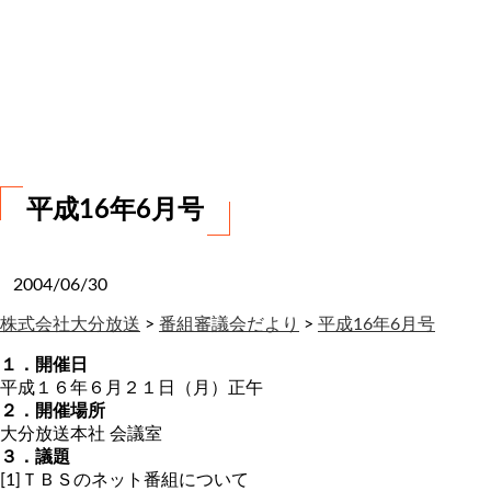
お
問
い
合
わ
せ
平成16年6月号
2004/06/30
株式会社大分放送
>
番組審議会だより
>
平成16年6月号
１．開催日
平成１６年６月２１日（月）正午
２．開催場所
大分放送本社 会議室
３．議題
[1]ＴＢＳのネット番組について