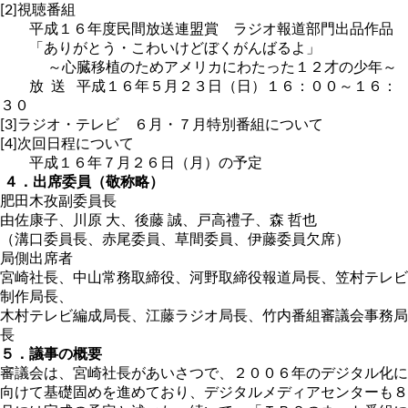
[2]視聴番組
平成１６年度民間放送連盟賞 ラジオ報道部門出品作品
「ありがとう・こわいけどぼくがんばるよ」
～心臓移植のためアメリカにわたった１２才の少年～
放 送 平成１６年５月２３日（日）１６：００～１６：
３０
[3]ラジオ・テレビ ６月・７月特別番組について
[4]次回日程について
平成１６年７月２６日（月）の予定
４．出席委員（敬称略）
肥田木孜副委員長
由佐康子、川原 大、後藤 誠、戸高禮子、森 哲也
（溝口委員長、赤尾委員、草間委員、伊藤委員欠席）
局側出席者
宮崎社長、中山常務取締役、河野取締役報道局長、笠村テレビ
制作局長、
木村テレビ編成局長、江藤ラジオ局長、竹内番組審議会事務局
長
５．議事の概要
審議会は、宮崎社長があいさつで、２００６年のデジタル化に
向けて基礎固めを進めており、デジタルメディアセンターも８