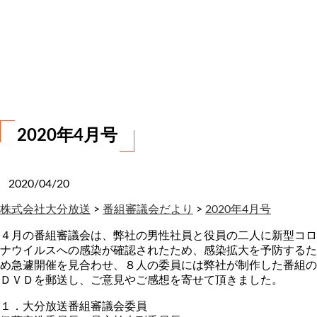
お
問
い
合
わ
せ
2020年4月号
2020/04/20
株式会社大分放送
>
番組審議会だより
>
2020年4月号
４月の番組審議会は、弊社の男性社員と役員の二人に新型コロ
ナウイルスへの感染が確認されたため、感染拡大を予防するた
め急遽開催を見合わせ、８人の委員には弊社が制作した番組の
ＤＶＤを郵送し、ご意見やご感想を寄せて頂きました。
１．大分放送番組審議会委員