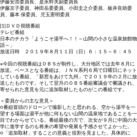
伊藤安浩委員長、是永幹夫副委員長
伊藤京子委員、神田岳委委員、小田圭之介委員、板井良助委
員、藤本 保委員、児玉憲明委員
[1]ＤＶＤ視聴番組
テレビ番組
日本のチカラ「ようこそ湯平へ！！～山間の小さな温泉旅館物
語～」
放送日時 ２０１９年８月１１日（日）６：１５～６：４５
※今回の視聴番組はＯＢＳが制作し、大分地区では去年８月に
放送。ベースとなる番組は、ＪＮＮ系列６局で日曜日にネット
している番組、「新窓をあけて九州」で２０１９年の２月に放
送したものです。そして翌月のＯＢＳ番組審議会で審議され、
寄せられた意見を元に追加取材したものがこの番組です。
＜委員からの主な意見＞
○番組冒頭のドローンで撮影したと思われる、空から湯平を一
望する場面は湯平が他に何もない山間の温泉地であることを一
目でわからせている。番組最後の方で、次女が９月に中国の大
学に進学するのも将来の希望や発展を予感させてよかった。
○「追加取材」することの意義と役割を見ました。具体的に