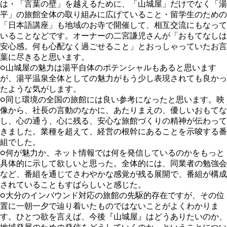
は・「言葉の壁」を越えるために、「山城屋」だけでなく「湯
平」の旅館全体の取り組みに広げていること・留学生のための
「日本語講座」も地域のお寺で開催して、相互交流にもなって
いることなどです。オーナーの二宮謙児さんが「おもてなしは
安心感。何も心配なく過ごせること」とおっしゃっていたお言
葉に尽きると思います。
○山城屋の魅力は湯平自体のポテンシャルもあると思います
が、湯平温泉全体としての魅力がもう少し表現されても良かっ
たような気がします。
○同じ環境の全国の旅館には良い参考になったと思います。映
像から、社長の言動のなかに、あたりまえの、優しいおもてな
し、心の通う、心に残る、安心な旅館づくりの精神が伝わって
きました。業種を超えて、経営の根幹にあることを示唆する番
組でした。
○何が魅力か、ネット情報では何を発信しているのかをもっと
具体的に示して欲しいと思った。全体的には、同業者の勉強会
など、番組を通じてさわやかな感覚が残る展開で、番組が構成
されていることもすばらしいと感じた。
○大分のインバウンド対応の旅館の先駆的存在ですが、その位
置に一朝一夕で辿り着いたものではないことがよくわかりま
す。ひとつ欲を言えば、今後『山城屋』はどうありたいのか、