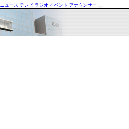
ニュース
テレビ
ラジオ
イベント
アナウンサー
テ
レ
ビ
番
組
表
OBS