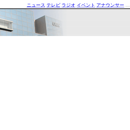
ニュース
テレビ
ラジオ
イベント
アナウンサー
テ
レ
ビ
番
組
表
OBS