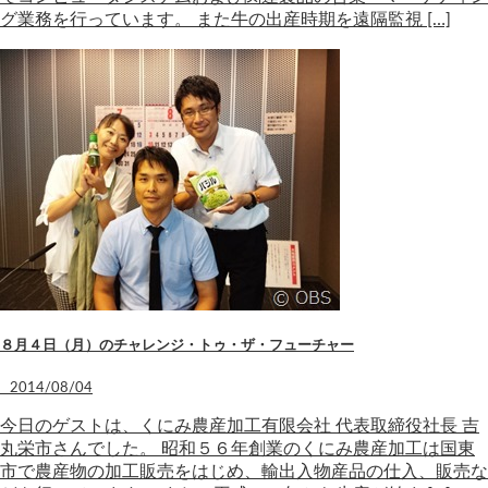
グ業務を行っています。 また牛の出産時期を遠隔監視 […]
８月４日（月）のチャレンジ・トゥ・ザ・フューチャー
2014/08/04
今日のゲストは、くにみ農産加工有限会社 代表取締役社長 吉
丸栄市さんでした。 昭和５６年創業のくにみ農産加工は国東
市で農産物の加工販売をはじめ、輸出入物産品の仕入、販売な