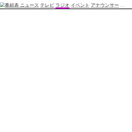
ニュース
テレビ
ラジオ
イベント
アナウンサー
テ
レ
ビ
番
組
表
OBS
制
作
番
組