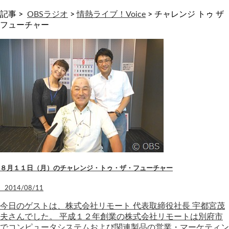
記事 >
OBSラジオ
>
情熱ライブ！Voice
>
チャレンジ トゥ ザ
フューチャー
８月１１日（月）のチャレンジ・トゥ・ザ・フューチャー
2014/08/11
今日のゲストは、株式会社リモート 代表取締役社長 宇都宮茂
夫さんでした。 平成１２年創業の株式会社リモートは別府市
でコンピュータシステムおよび関連製品の営業・マーケティン