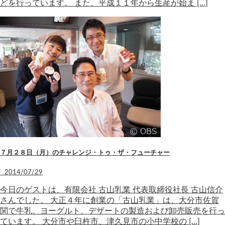
どを行っています。 また、平成１１年から生産が始ま […]
７月２８日（月）のチャレンジ・トゥ・ザ・フューチャー
2014/07/29
今日のゲストは、有限会社 古山乳業 代表取締役社長 古山信介
さんでした。 大正４年に創業の「古山乳業」は、大分市佐賀
関で牛乳、ヨーグルト、デザートの製造および卸売販売を行っ
ています。 大分市や臼杵市、津久見市の小中学校の […]