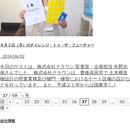
６月２日（月）のチャレンジ・トゥ・ザ・フューチャー
2014/06/02
今日のゲストは、株式会社クラウン 監査室・企画担当 矢野志
保さんでした。 株式会社クラウンは、豊後高田市で 土木構造
物設計の照査業務及び樋門・樋管におけるゲート設備の設計な
どを行っています。 また、平成２１年からは国東市 […]
37 / 59
« 先
頭
«
...
10
20
30
...
35
36
37
38
39
...
50
後 »
会社情報