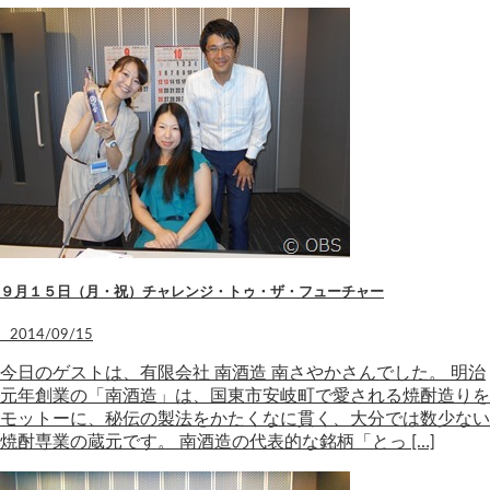
９月１５日（月・祝）チャレンジ・トゥ・ザ・フューチャー
2014/09/15
今日のゲストは、有限会社 南酒造 南さやかさんでした。 明治
元年創業の「南酒造」は、国東市安岐町で愛される焼酎造りを
モットーに、秘伝の製法をかたくなに貫く、大分では数少ない
焼酎専業の蔵元です。 南酒造の代表的な銘柄「とっ […]