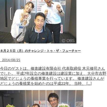
８月２５日（月）のチャレンジ・トゥ・ザ・フューチャー
2014/08/25
今日のゲストは、修進建設有限会社 代表取締役 木元修司さん
でした。 平成7年設立の修進建設は建設業に加え、大分市吉野
地区でどじょうの養殖事業を行っています。 修進建設さんが
どじょうの養殖業を始めたのは平成22年。 当時、 […]