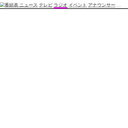
ニュース
テレビ
ラジオ
イベント
アナウンサー
テ
レ
ビ
番
組
表
OBS
制
作
番
組