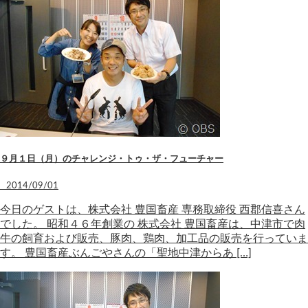
９月１日（月）のチャレンジ・トゥ・ザ・フューチャー
2014/09/01
今日のゲストは、株式会社 豊国畜産 専務取締役 西郡信喜さん
でした。 昭和４６年創業の 株式会社 豊国畜産は、中津市で肉
牛の飼育および販売、豚肉、鶏肉、加工品の販売を行っていま
す。 豊国畜産ぶんごやさんの「聖地中津からあ […]