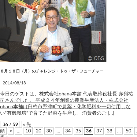
８月１８日（月）のチャレンジ・トゥ・ザ・フューチャー
2014/08/18
今日のゲストは、株式会社ohana本舗 代表取締役社長 赤嶺祐
司さんでした。 平成２４年創業の農業生産法人・株式会社
ohana本舗は臼杵市野津町で農薬・化学肥料を一切使用しな
い“有機栽培”で育てた野菜を生産し、消費者のご […]
36 / 59
« 先
頭
«
...
10
20
30
...
34
35
36
37
38
...
50