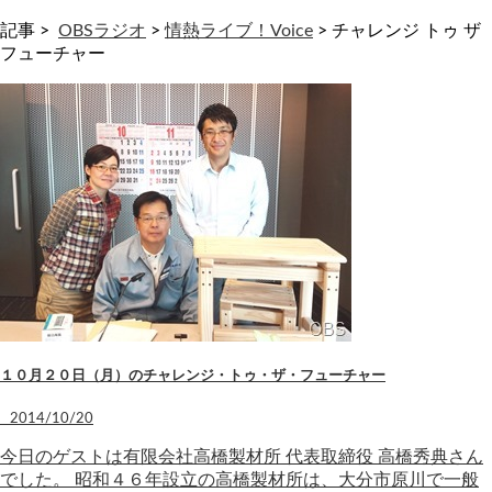
記事 >
OBSラジオ
>
情熱ライブ！Voice
>
チャレンジ トゥ ザ
フューチャー
１０月２０日（月）のチャレンジ・トゥ・ザ・フューチャー
2014/10/20
今日のゲストは有限会社高橋製材所 代表取締役 高橋秀典さん
でした。 昭和４６年設立の高橋製材所は、大分市原川で一般