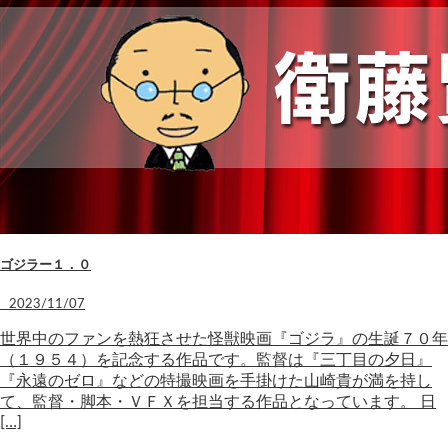
ゴジラー１．０
2023/11/07
世界中のファンを熱狂させた怪獣映画『ゴジラ』の生誕７０年
（１９５４）を記念する作品です。監督は『三丁目の夕日』
『永遠のゼロ』などの特撮映画を手掛けた山崎貴が満を持し
て、監督・脚本・ＶＦＸを担当する作品となっています。 日
[…]