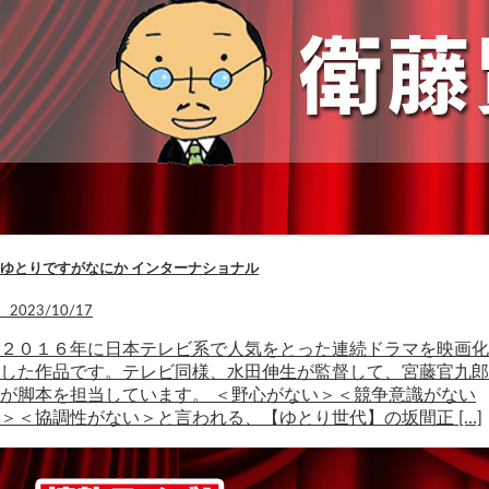
ゆとりですがなにか インターナショナル
2023/10/17
２０１６年に日本テレビ系で人気をとった連続ドラマを映画化
した作品です。テレビ同様、水田伸生が監督して、宮藤官九郎
が脚本を担当しています。 ＜野心がない＞＜競争意識がない
＞＜協調性がない＞と言われる、【ゆとり世代】の坂間正 […]