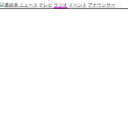
ニュース
テレビ
ラジオ
イベント
アナウンサー
テ
レ
ビ
番
組
表
OBS
制
作
番
組