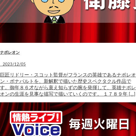
ナポレオン
2023/12/05
巨匠リドリー・スコット監督がフランスの英雄であるナポレオ
ン・ボナパルトを、新解釈で描いた歴史スペクタクル作品で
す。御年８６才ながら衰え知らずの腕を発揮して、英雄ナポレ
オンの生涯を見事な描写で描いていくのです。 １７８９年 […]