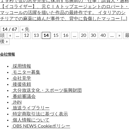
１９秒で世の悪を完全に抹消する腕前の「仕事」請負人・通称
【イコライザー】、元ＣＩＡトップエージェントのロバート・
マッコールの活躍を描いた作品の最終作です。 イタリアのシ
チリアでの麻薬に絡んだ事件で、背中に負傷したマッコー […]
14 / 67
« 先
頭
«
...
12
13
14
15
16
...
20
30
40
...
»
後 »
会社情報
採用情報
モニター募集
会社見学
後援依頼
大分放送文化・スポーツ振興財団
番組審議会
JNN
放送ライブラリー
特定商取引法に基づく表示
個人情報について
OBS NEWS Cookieポリシー