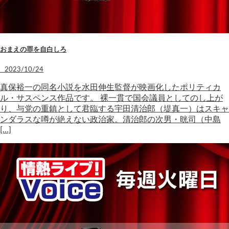
おまえの罪を自白しろ
2023/10/24
真保裕一の同名小説を水田伸生監督が映画化したポリティカ
ル・サスペンス作品です。 裸一貫で国会議員としてのし上が
り、与党の重鎮として君臨する宇田清治郎（堤真一）はスキャ
ンダラスな噂が絶えない政治家。清治郎の次男・晄司（中島
[…]