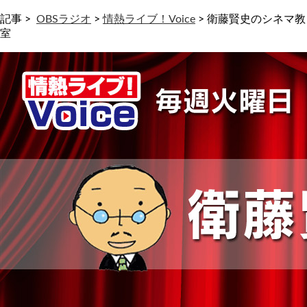
記事 >
OBSラジオ
>
情熱ライブ！Voice
>
衛藤賢史のシネマ教
室