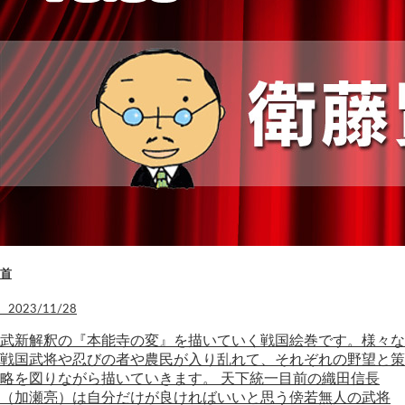
首
2023/11/28
武新解釈の『本能寺の変』を描いていく戦国絵巻です。様々な
戦国武将や忍びの者や農民が入り乱れて、それぞれの野望と策
略を図りながら描いていきます。 天下統一目前の織田信長
（加瀬亮）は自分だけが良ければいいと思う傍若無人の武将