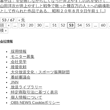
暮せば」を企画しながら亡くなった井上やすしの志を受けて、
山田洋次が井上やすしと戦争で散った幾百万の人々への鎮魂歌
として作られた作品である。 昭和２０年８月９日午前１ […]
53 / 67
« 先
頭
«
...
10
20
30
...
51
52
53
54
55
...
60
後 »
会社情報
採用情報
モニター募集
会社見学
後援依頼
大分放送文化・スポーツ振興財団
番組審議会
JNN
放送ライブラリー
特定商取引法に基づく表示
個人情報について
OBS NEWS Cookieポリシー