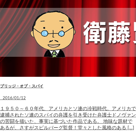
ブリッジ・オブ・スパイ
2016/01/12
１９５０～６０年代、アメリカとソ連の冷戦時代。アメリカで
逮捕されたソ連のスパイの弁護を引き受けた弁護士ドノヴァン
の苦闘を描いた、事実に基づいた作品である。 地味な題材で
あるが、さすがスピルバーグ監督！堂々とした風格のある […]