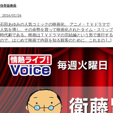
信長協奏曲
2016/01/26
石田あゆみの人気コミックの映画化。 アニメ・ＴＶドラマで
人気を博し、その余勢を買って映画化されたタイム・スリップ
時代劇である。映画はＴＶドラマの完結編という形で進行する
ので、はじめて映画で内容を知る観客のために、これまの […]