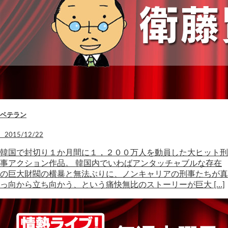
ベテラン
2015/12/22
韓国で封切り１か月間に１，２００万人を動員した大ヒット刑
事アクション作品。 韓国内でいわばアンタッチャブルな存在
の巨大財閥の横暴と無法ぶりに、ノンキャリアの刑事たちが真
っ向から立ち向かう、という痛快無比のストーリーが巨大 […]