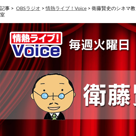
記事 >
OBSラジオ
>
情熱ライブ！Voice
>
衛藤賢史のシネマ教
室