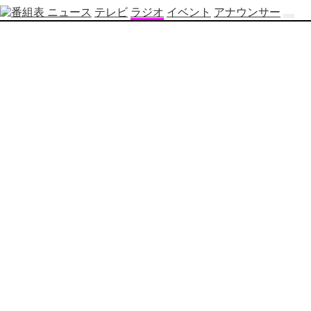
ニュース
テレビ
ラジオ
イベント
アナウンサー
テ
レ
ビ
番
組
表
OBS
制
作
番
組