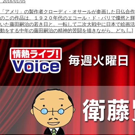
2016/01/05
「アメリ」の製作者クローディ・オサールが参画した日仏合作
のこの作品は、１９２０年代のエコール・ド・パリで燦然と輝
いた藤田嗣治の若き日と、一転して二次大戦中に日本で絵画活
動をする中年の藤田嗣治の精神的苦闘を描きながら、どち […]