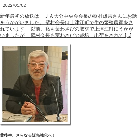
2022/01/02
新年最初の放送は、ＪＡ大分中央会会長の壁村雄吉さんにお話
をうかがいました。 壁村会長は上津江町で牛の繁殖農家をさ
れています。 以前、私も葉わさびの取材で上津江町にうかが
いましたが、 壁村会長も葉わさびの栽培、出荷をされて […]
豊後牛、さらなる販売強化へ！