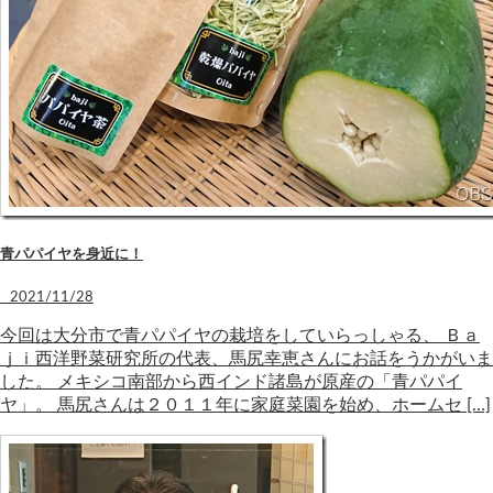
青パパイヤを身近に！
2021/11/28
今回は大分市で青パパイヤの栽培をしていらっしゃる、 Ｂａ
ｊｉ西洋野菜研究所の代表、馬尻幸恵さんにお話をうかがいま
した。 メキシコ南部から西インド諸島が原産の「青パパイ
ヤ」。 馬尻さんは２０１１年に家庭菜園を始め、ホームセ […]