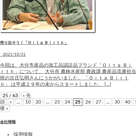
売り出そう！「Ｏｉｔａ Ｂｉｒｔｈ」
2021/10/31
今回は、大分市産品の加工品認証品ブランド「Ｏｉｔａ Ｂｉ
ｒｔｈ」について、 大分市 農林水産部 農政課 農産品流通担当
班の古庄弘明さんにうかがいました。 「Ｏｉｔａ Ｂｉｒｔ
ｈ」 は平成２９年の末からスタートしました。 […]
25 / 63
« 先
頭
«
...
10
20
...
23
24
25
26
27
...
30
40
後 »
会社情報
採用情報