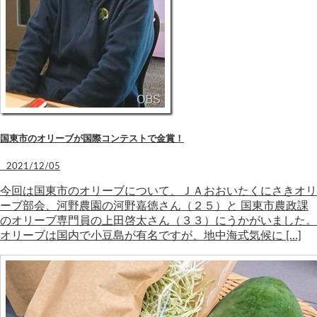
国東市のオリーブが国際コンテストで金賞！
2021/12/05
今回は国東市のオリーブについて、ＪＡおおいたくにさきオリ
ーブ部会、河野農園の河野嘉徳さん（２５）と 国東市農政課
のオリーブ専門員の上田啓太さん（３３）にうかがいました。
オリーブは国内で小豆島が有名ですが、地中海式気候に […]