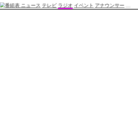
ニュース
テレビ
ラジオ
イベント
アナウンサー
テ
レ
ビ
番
組
表
OBS
制
作
番
組