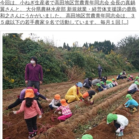
今回は、小ねぎ生産者で高田地区営農青年同志会 会長の真鍋
翼さんと、 大分県農林水産部 新規就業・経営体支援課の鹿島
和之さんにうかがいました。 高田地区営農青年同志会は、３
５歳以下の若手農家９名で活動しています。 毎月１回 […]