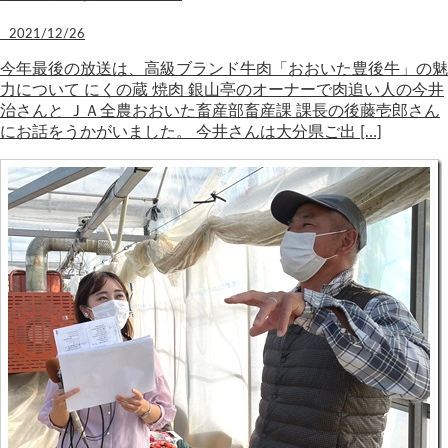
2021/12/26
今年最後の放送は、高級ブランド牛肉「おおいた豊後牛」の魅
力について にくの蔵 焼肉 銀山亭のオーナーで肉追い人の今井
治さんと ＪＡ全農おおいた畜産部畜産課 課長の後藤壱郎さん
にお話をうかがいました。 今井さんは大分県ご出 […]