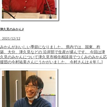
津久見のみかん♪
2021/12/12
みかんがおいしい季節になりました。 県内では、国東、杵
築、大分、津久見などの 沿岸部で生産が盛んです。 今回は津
久見のみかんについて津久見市移住相談員でつくみのみかん応
援団の今村祐美さんにうかがいました。 今村さんは４年 […]