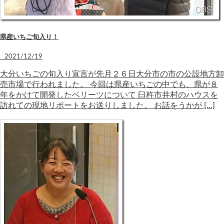
県産いちご旬入り！
2021/12/19
大分いちごの旬入り宣言が先月２６日大分市の市の公設地方卸
売市場で行われました。 今回は県産いちごの中でも、県が８
年をかけて開発したベリーツについて 臼杵市井村のハウスを
訪れての現地リポートをお送りしました。 お話をうかが […]