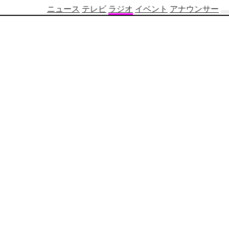
ニュース
テレビ
ラジオ
イベント
アナウンサー
テ
レ
ビ
番
組
表
OBS
制
作
番
組