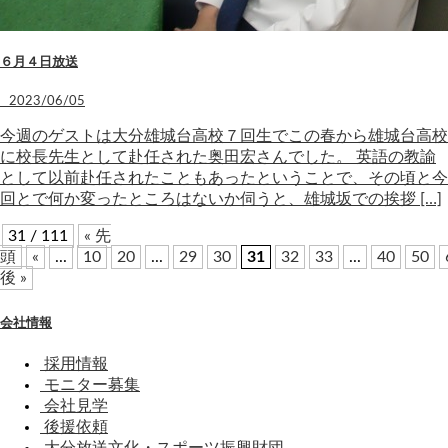
６月４日放送
2023/06/05
今週のゲストは大分雄城台高校７回生でこの春から雄城台高校
に校長先生として赴任された奥田宏さんでした。 英語の教諭
として以前赴任されたこともあったということで、その頃と今
回とで何か変ったところはないか伺うと、雄城坂での挨拶 […]
31 / 111
« 先
頭
«
...
10
20
...
29
30
31
32
33
...
40
50
後 »
会社情報
採用情報
モニター募集
会社見学
後援依頼
大分放送文化・スポーツ振興財団