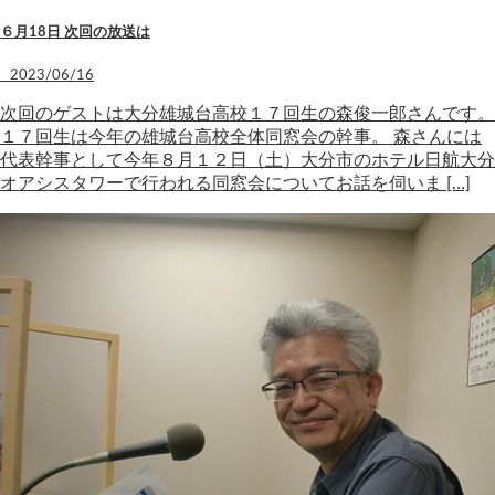
６月18日 次回の放送は
2023/06/16
次回のゲストは大分雄城台高校１７回生の森俊一郎さんです。
１７回生は今年の雄城台高校全体同窓会の幹事。 森さんには
代表幹事として今年８月１２日（土）大分市のホテル日航大分
オアシスタワーで行われる同窓会についてお話を伺いま […]