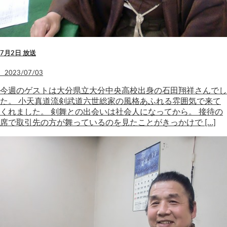
7月2日 放送
2023/07/03
今週のゲストは大分県立大分中央高校出身の石田翔祥さんでし
た。 小天真道流剣武道六世総家の風格あふれる雰囲気で来て
くれました。 剣舞との出会いは社会人になってから。 接待の
席で取引先の方が舞っているのを見たことがきっかけで […]