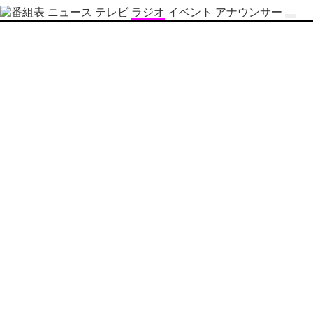
ニュース
テレビ
ラジオ
イベント
アナウンサー
テ
レ
ビ
番
組
表
OBS
制
作
番
組