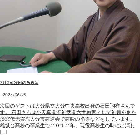
7月2日 次回の放送は
2023/06/29
次回のゲストは大分県立大分中央高校出身の石田翔祥さんで
す。 石田さんは小天真道流剣武道六世総家として剣舞をまた
淡窓伝光霊流大分市詩道会で詩吟の指導などをしています。
雄城台高校の卒業生で２０１２年、現役高校生の時に出演し
[…]