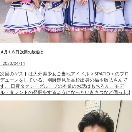
４月１６日 次回の放送は
2023/04/14
次回のゲストは大分美少女ご当地アイドル＜SPATIO＞のプロ
デュースをしている、別府鶴見丘高校出身の福本敏弘さんで
す。 日豊タクシーグループの本業のお話はもちろん、モデ
ル・タレントの発掘をするようになったいきさつなど伺っ […]