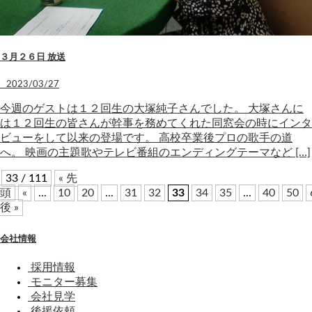
３月２６日 放送
2023/03/27
今週のゲストは１２回生の大塚純子さんでした。 大塚さんに
は１２回生の皆さんが幹事を務めてくれた同窓会の時にインタ
ビューをして以来の登場です。 高校卒業後プロの歌手の道
へ。 映画の主題歌やテレビ番組のエンディングテーマなど […]
33 / 111
« 先
頭
«
...
10
20
...
31
32
33
34
35
...
40
50
後 »
会社情報
採用情報
モニター募集
会社見学
後援依頼