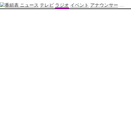
ニュース
テレビ
ラジオ
イベント
アナウンサー
テ
レ
ビ
番
組
表
OBS
制
作
番
組