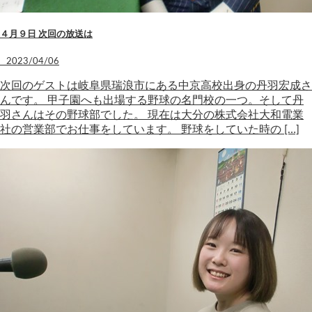
４月９日 次回の放送は
2023/04/06
次回のゲストは岐阜県瑞浪市にある中京高校出身の丹羽宏成さ
んです。 甲子園へも出場する野球の名門校の一つ。そして丹
羽さんはその野球部でした。 現在は大分の株式会社大和電業
社の営業部でお仕事をしています。 野球をしていた時の […]