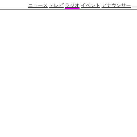
ニュース
テレビ
ラジオ
イベント
アナウンサー
テ
レ
ビ
番
組
表
OBS
制
作
番
組