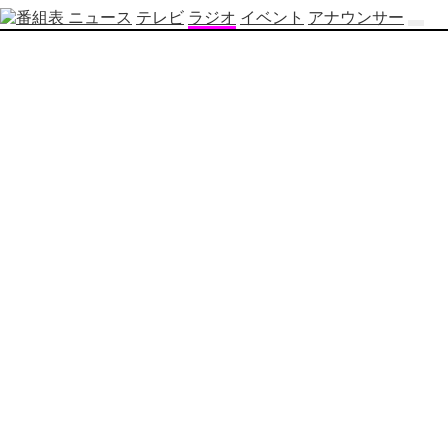
ニュース
テレビ
ラジオ
イベント
アナウンサー
テ
レ
ビ
番
組
表
OBS
制
作
番
組