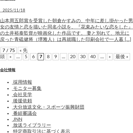
2025/11/18
山本周五郎賞を受賞した朝倉かすみの、中年に差し掛かった男
女の友情と恋を描いた同名小説を、『花束みたいな恋をした』
の土井裕泰監督が映画化した作品です。 妻と別れて、地元に
戻った青砥健将（堺雅人）は再就職した印刷会社で一人暮 […]
7 / 75
« 先
頭
«
...
5
6
7
8
9
...
20
30
40
...
»
最後 »
会社情報
採用情報
モニター募集
会社見学
後援依頼
大分放送文化・スポーツ振興財団
番組審議会
JNN
放送ライブラリー
特定商取引法に基づく表示