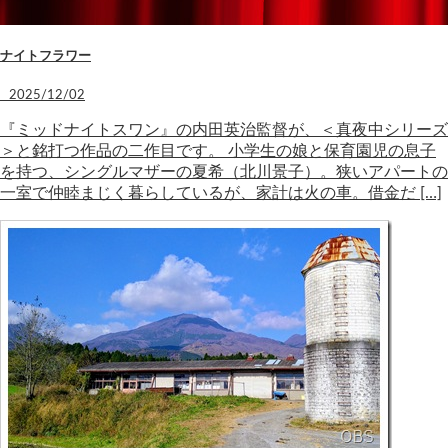
ナイトフラワー
2025/12/02
『ミッドナイトスワン』の内田英治監督が、＜真夜中シリーズ
＞と銘打つ作品の二作目です。 小学生の娘と保育園児の息子
を持つ、シングルマザーの夏希（北川景子）。狭いアパートの
一室で仲睦まじく暮らしているが、家計は火の車。借金だ […]