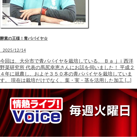
酵素の王様！青パパイヤ☆
2025/12/14
今回は、大分市で青パパイヤを栽培している、 Ｂａｊｉ西洋
野菜研究所 代表の馬尻幸恵さんにお話を伺いました！ 平成２
４年に就農し、およそ３５０本の青パパイヤを栽培していま
す。 現在は栽培だけでなく、葉・実・茎を活用した加工 […]