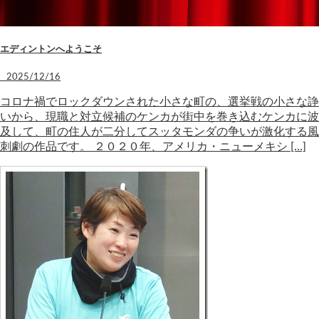
エディントンへようこそ
2025/12/16
コロナ禍でロックダウンされた小さな町の、選挙戦の小さな諍
いから、現職と対立候補のケンカが街中を巻き込むケンカに波
及して、町の住人が二分してスッタモンダの争いが激化する風
刺劇の作品です。 ２０２０年、アメリカ・ニューメキシ […]