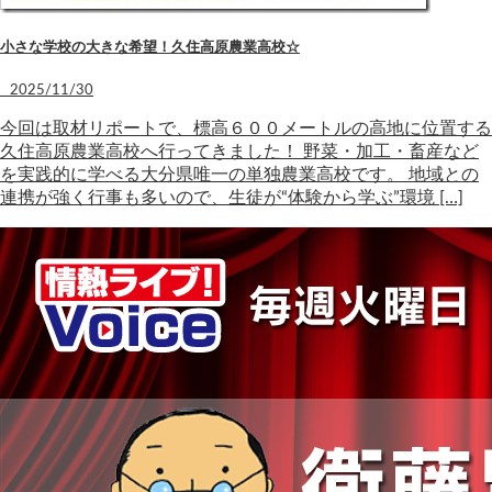
小さな学校の大きな希望！久住高原農業高校☆
2025/11/30
今回は取材リポートで、標高６００メートルの高地に位置する
久住高原農業高校へ行ってきました！ 野菜・加工・畜産など
を実践的に学べる大分県唯一の単独農業高校です。 地域との
連携が強く行事も多いので、生徒が“体験から学ぶ”環境 […]