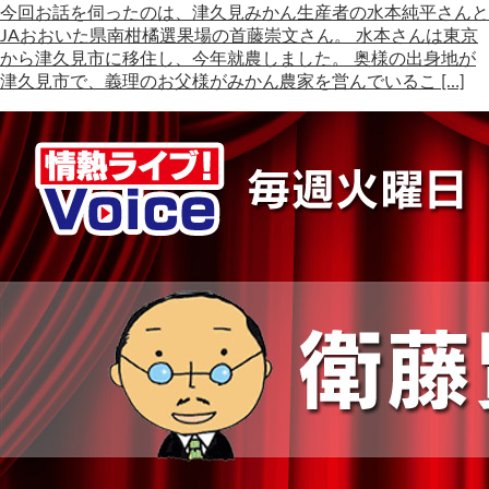
今回お話を伺ったのは、津久見みかん生産者の水本純平さんと
JAおおいた県南柑橘選果場の首藤崇文さん。 水本さんは東京
から津久見市に移住し、今年就農しました。 奥様の出身地が
津久見市で、義理のお父様がみかん農家を営んでいるこ […]