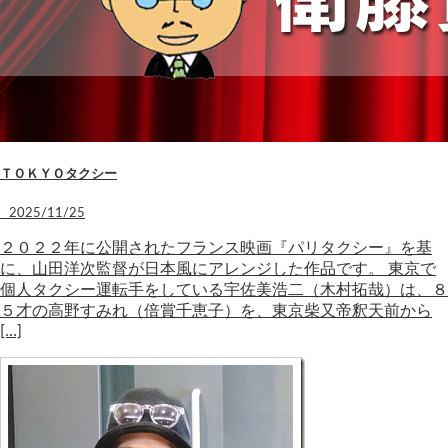
ＴＯＫＹＯタクシー
2025/11/25
２０２２年に公開されたフランス映画『パリタクシー』を基
に、山田洋次監督が日本風にアレンジした作品です。 東京で
個人タクシー運転手をしている宇佐美浩二（木村拓哉）は、８
５才の高野すみれ（倍賞千恵子）を、東京柴又帝釈天前から
[…]