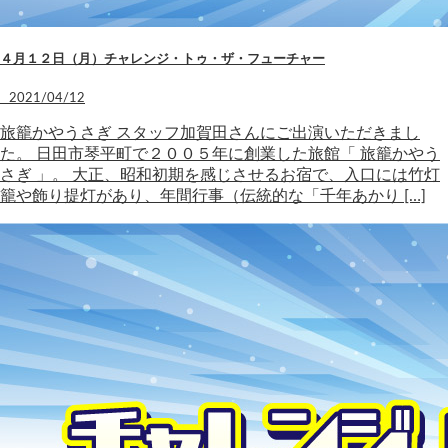
４月１２日（月）チャレンジ・トゥ・ザ・フューチャー
2021/04/12
旅籠かやうさぎ スタッフ加賀田さんにご出演いただきまし
た。 日田市琴平町で２００５年に創業した旅館「 旅籠かやう
さぎ 」。 大正、昭和初期を感じさせるお宿で、入口には竹灯
籠や飾り提灯があり、年間行事（伝統的な「千年あかり […]