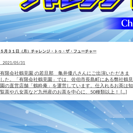
５月３１日（月）チャレンジ・トゥ・ザ・フューチャー
2021/05/31
有限会社鶴見園 の若旦那 亀井優八さんにご出演いただきま
した。「有限会社鶴見園」では、佐伯市長島町にある弊社鶴見
園の直営店舗「鶴粋庵」を運営しています。仕入れるお茶は知
覧茶や八女茶など九州産のお茶を中心に、50種類以上！ […]