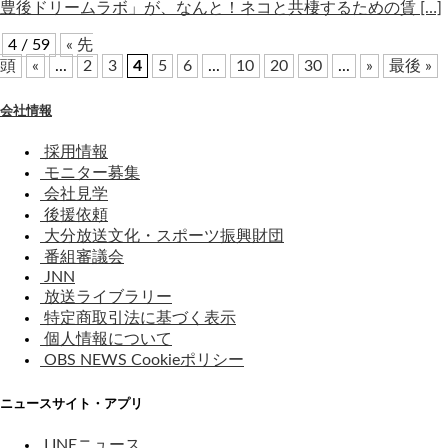
豊後ドリームラボ」が、なんと！ネコと共棲するための賃 […]
4 / 59
« 先
頭
«
...
2
3
4
5
6
...
10
20
30
...
»
最後 »
会社情報
採用情報
モニター募集
会社見学
後援依頼
大分放送文化・スポーツ振興財団
番組審議会
JNN
放送ライブラリー
特定商取引法に基づく表示
個人情報について
OBS NEWS Cookieポリシー
ニュースサイト・アプリ
LINEニュース