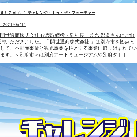
６月７日（月）チャレンジ・トゥ・ザ・フューチャー
2021/06/14
開世通商株式会社 代表取締役・副社長 兼光 郷道さんにご出
演いただきました。「 開世通商株式会社 」は別府市を拠点と
して、不動産事業と観光事業を柱とする事業に取り組まれてい
ます。＜別府市＞は別府アートミュージアムや別府タ […]