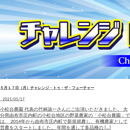
５月１７日（月）チャレンジ・トゥ・ザ・フューチャー
2021/05/17
小松台農園 代表の竹林諭一さんにご出演いただきました。 大
分県由布市庄内町の小松台地区の野菜農家の「小松台農園」で
は、 2014年から由布市庄内町で新規就農し、有機農家として
営農をスタートしました。 年間を通して多品種の […]