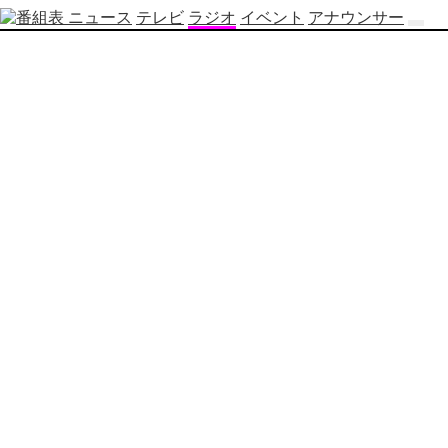
ニュース
テレビ
ラジオ
イベント
アナウンサー
テ
レ
ビ
番
組
表
OBS
制
作
番
組