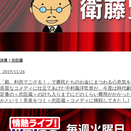
決算！忠臣蔵
2019/11/26
「殿、利息でござる！」で農民たちのお金にまつわる心意気を
良質なコメディに仕立てあげた中村義洋監督が、今度は時代劇
定番の＜忠臣蔵＞の討ち入りまでにどのくらい費用がかかった
かという！意表をつく＜忠臣蔵＞コメディに挑戦してきた […]