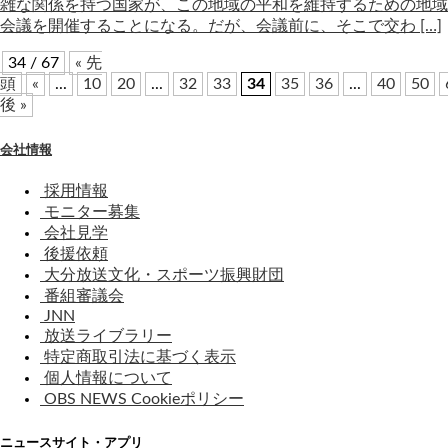
雑な関係を持つ国家が、この地域の平和を維持するための地域
会議を開催することになる。だが、会議前に、そこで交わ […]
34 / 67
« 先
頭
«
...
10
20
...
32
33
34
35
36
...
40
50
後 »
会社情報
採用情報
モニター募集
会社見学
後援依頼
大分放送文化・スポーツ振興財団
番組審議会
JNN
放送ライブラリー
特定商取引法に基づく表示
個人情報について
OBS NEWS Cookieポリシー
ニュースサイト・アプリ