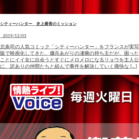
シティーハンター 史上最香のミッション
2019/12/03
北条司の人気コミック「シティーハンター」をフランスが実写
版で映画化してきた。傭兵あがりの凄腕の持ち主だが、困った
ことにイイ女に出会うとすぐにメロメロになるリョウを主人公
に、訳ありの仲間たちと組んで事件を解決していく痛快な […]