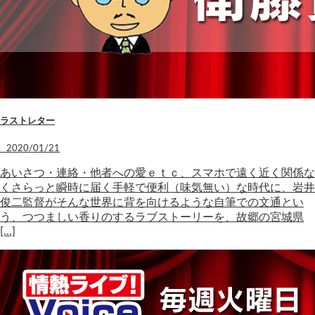
ラストレター
2020/01/21
あいさつ・連絡・他者への愛ｅｔｃ、スマホで遠く近く関係な
くさらっと瞬時に届く手軽で便利（味気無い）な時代に、岩井
俊二監督がそんな世界に背を向けるような自筆での文通とい
う、つつましい香りのするラブストーリーを、故郷の宮城県
[…]