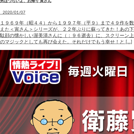
男はつらいよ、お帰り 寅さん
2020/01/07
１９６９年（昭４４）から１９９７年（平９）まで４９作を数
えた＜寅さん＞シリーズが、２２年ぶりに蘇ってきた！あの下
駄顔の懐かしい渥美清さんに（：９６逝去）に、スクリーン上
のマジックとしても再び会えた。それだけでもう幸せ！と […]