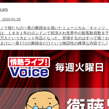
CATS
2020/01/28
ノラ猫たちの一夜の舞踏会を描いたミュージカル「キャッツ」
は、１８８１年のロンドンで初演され世界中の観客動員数８千
万人という大ヒット作品となった。登場するのはすべて猫！お
まけに一夜だけの舞踏会だけという物語性の稀薄な内容で […]