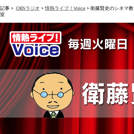
記事 >
OBSラジオ
>
情熱ライブ！Voice
>
衛藤賢史のシネマ教
室