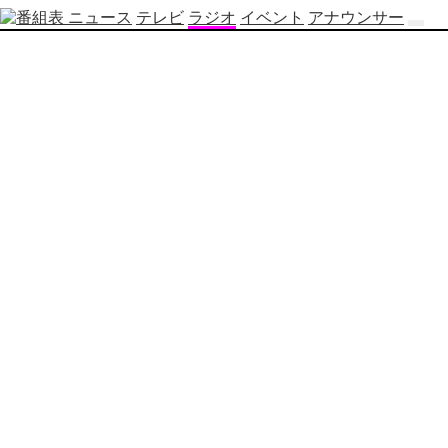
ニュース
テレビ
ラジオ
イベント
アナウンサー
テ
レ
ビ
番
組
表
OBS
制
作
番
組