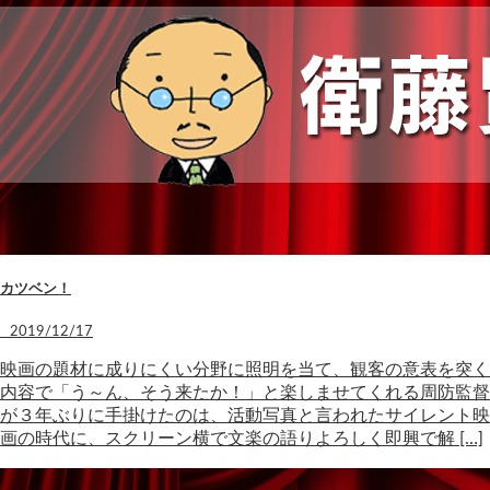
カツベン！
2019/12/17
映画の題材に成りにくい分野に照明を当て、観客の意表を突く
内容で「う～ん、そう来たか！」と楽しませてくれる周防監督
が３年ぶりに手掛けたのは、活動写真と言われたサイレント映
画の時代に、スクリーン横で文楽の語りよろしく即興で解 […]