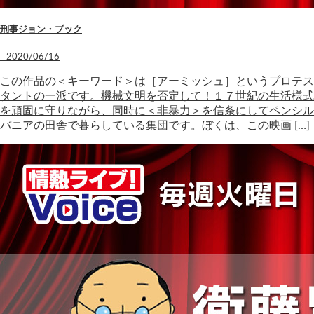
刑事ジョン・ブック
2020/06/16
この作品の＜キーワード＞は［アーミッシュ］というプロテス
タントの一派です。機械文明を否定して！１７世紀の生活様式
を頑固に守りながら、同時に＜非暴力＞を信条にしてペンシル
バニアの田舎で暮らしている集団です。ぼくは、この映画 […]