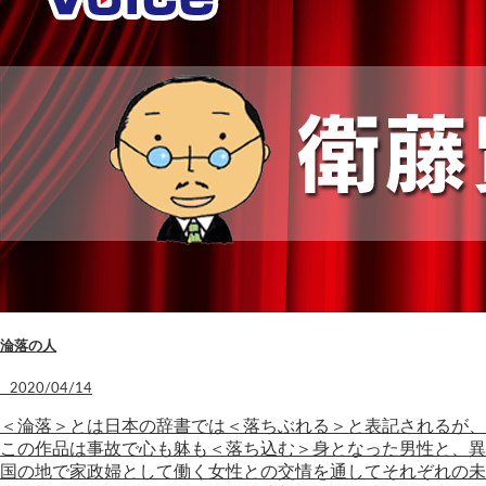
淪落の人
2020/04/14
＜淪落＞とは日本の辞書では＜落ちぶれる＞と表記されるが、
この作品は事故で心も躰も＜落ち込む＞身となった男性と、異
国の地で家政婦として働く女性との交情を通してそれぞれの未