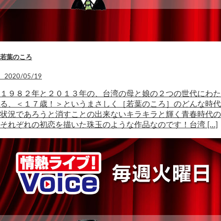
若葉のころ
2020/05/19
１９８２年と２０１３年の、台湾の母と娘の２つの世代にわた
る、＜１７歳！＞というまさしく［若葉のころ］のどんな時代
状況であろうと消すことの出来ないキラキラと輝く青春時代の
それぞれの初恋を描いた珠玉のような作品なのです！台湾 […]