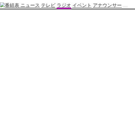
ニュース
テレビ
ラジオ
イベント
アナウンサー
テ
レ
ビ
番
組
表
OBS
制
作
番
組