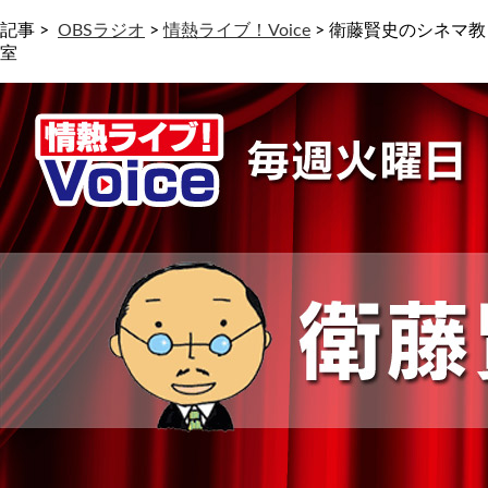
記事 >
OBSラジオ
>
情熱ライブ！Voice
>
衛藤賢史のシネマ教
室