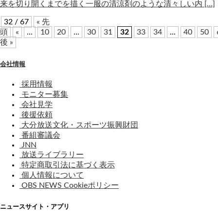
来を切り開くまでを描く一服の清涼剤のような清々しい内 […]
32 / 67
« 先
頭
«
...
10
20
...
30
31
32
33
34
...
40
50
後 »
会社情報
採用情報
モニター募集
会社見学
後援依頼
大分放送文化・スポーツ振興財団
番組審議会
JNN
放送ライブラリー
特定商取引法に基づく表示
個人情報について
OBS NEWS Cookieポリシー
ニュースサイト・アプリ