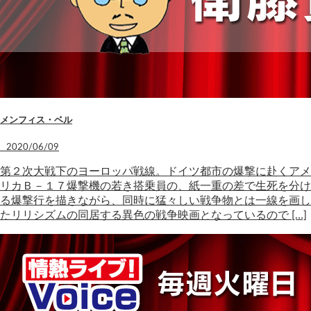
メンフィス・ベル
2020/06/09
第２次大戦下のヨーロッパ戦線。ドイツ都市の爆撃に赴くアメ
リカＢ－１７爆撃機の若き搭乗員の、紙一重の差で生死を分け
る爆撃行を描きながら、同時に猛々しい戦争物とは一線を画し
たリリシズムの同居する異色の戦争映画となっているので […]