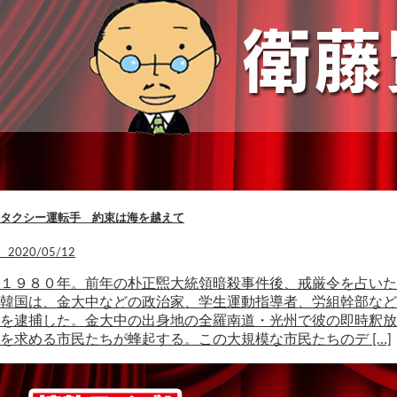
タクシー運転手 約束は海を越えて
2020/05/12
１９８０年。前年の朴正煕大統領暗殺事件後、戒厳令を占いた
韓国は、金大中などの政治家、学生運動指導者、労組幹部など
を逮捕した。金大中の出身地の全羅南道・光州で彼の即時釈放
を求める市民たちが蜂起する。この大規模な市民たちのデ […]