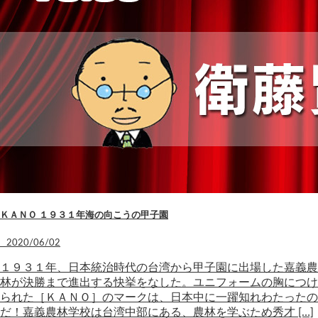
ＫＡＮＯ １９３１年海の向こうの甲子園
2020/06/02
１９３１年、日本統治時代の台湾から甲子園に出場した嘉義農
林が決勝まで進出する快挙をなした。ユニフォームの胸につけ
られた［ＫＡＮＯ］のマークは、日本中に一躍知れわたったの
だ！嘉義農林学校は台湾中部にある、農林を学ぶため秀才 […]