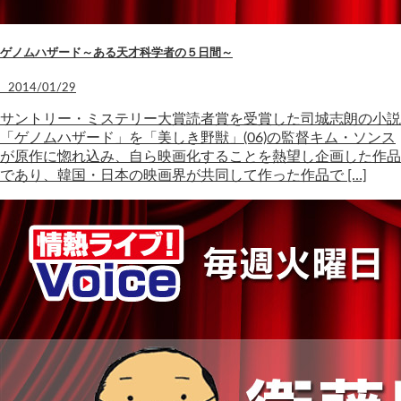
ゲノムハザード～ある天才科学者の５日間～
2014/01/29
サントリー・ミステリー大賞読者賞を受賞した司城志朗の小説
「ゲノムハザード」を「美しき野獣」(06)の監督キム・ソンス
が原作に惚れ込み、自ら映画化することを熱望し企画した作品
であり、韓国・日本の映画界が共同して作った作品で […]