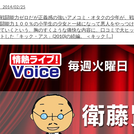
2014/02/25
戦闘能力ゼロだが正義感の強いアメコミ・オタクの少年が、戦
闘能力１００％の小学生の少女と一緒になって悪人をやっつけ
ていくという、胸のすくような痛快な内容に、口コミで大ヒッ
トした「キック・アス」(2010)の続編。 ＜キック […]