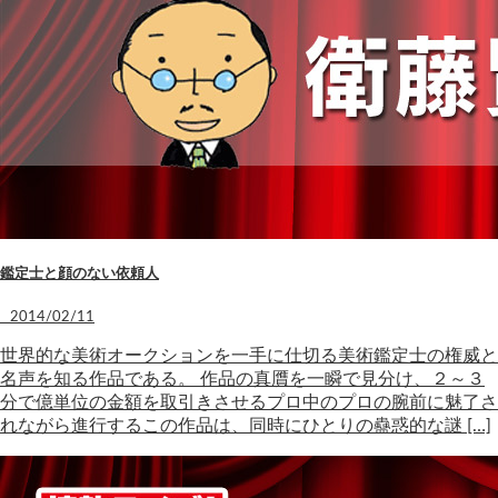
鑑定士と顔のない依頼人
2014/02/11
世界的な美術オークションを一手に仕切る美術鑑定士の権威と
名声を知る作品である。 作品の真贋を一瞬で見分け、２～３
分で億単位の金額を取引きさせるプロ中のプロの腕前に魅了さ
れながら進行するこの作品は、同時にひとりの蠱惑的な謎 […]