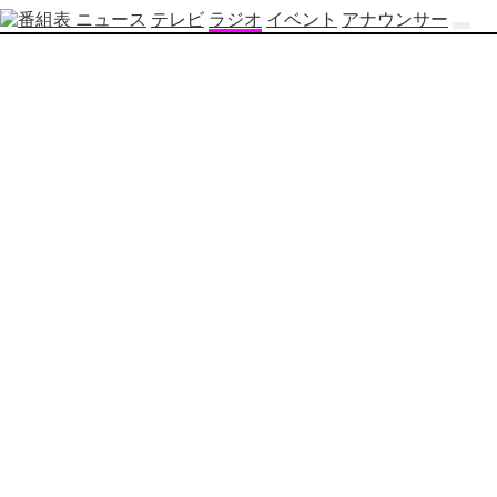
ニュース
テレビ
ラジオ
イベント
アナウンサー
テ
レ
ビ
番
組
表
OBS
制
作
番
組