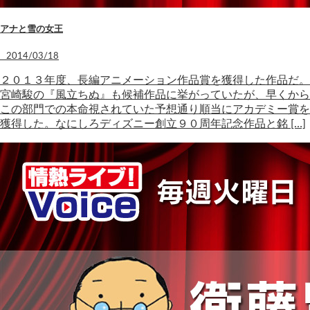
アナと雪の女王
2014/03/18
２０１３年度、長編アニメーション作品賞を獲得した作品だ。
宮崎駿の『風立ちぬ』も候補作品に挙がっていたが、早くから
この部門での本命視されていた予想通り順当にアカデミー賞を
獲得した。なにしろディズニー創立９０周年記念作品と銘 […]