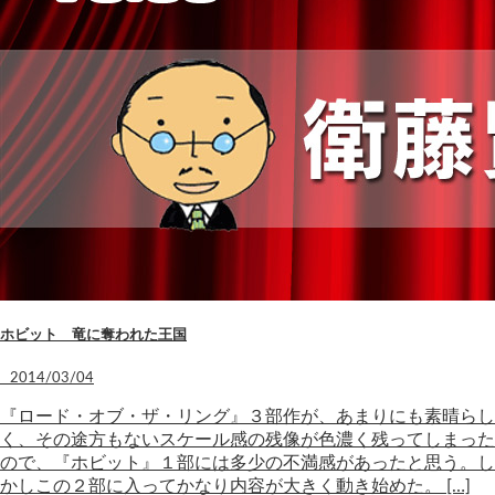
ホビット 竜に奪われた王国
2014/03/04
『ロード・オブ・ザ・リング』３部作が、あまりにも素晴らし
く、その途方もないスケール感の残像が色濃く残ってしまった
ので、『ホビット』１部には多少の不満感があったと思う。し
かしこの２部に入ってかなり内容が大きく動き始めた。 […]