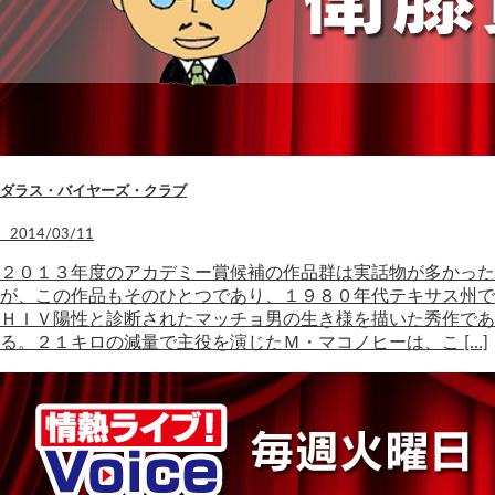
ダラス・バイヤーズ・クラブ
2014/03/11
２０１３年度のアカデミー賞候補の作品群は実話物が多かった
が、この作品もそのひとつであり、１９８０年代テキサス州で
ＨＩＶ陽性と診断されたマッチョ男の生き様を描いた秀作であ
る。２１キロの減量で主役を演じたＭ・マコノヒーは、こ […]