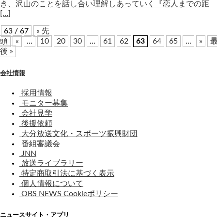
き、沢山のことを話し合い理解しあっていく『恋人までの距
[…]
63 / 67
« 先
頭
«
...
10
20
30
...
61
62
63
64
65
...
»
後 »
会社情報
採用情報
モニター募集
会社見学
後援依頼
大分放送文化・スポーツ振興財団
番組審議会
JNN
放送ライブラリー
特定商取引法に基づく表示
個人情報について
OBS NEWS Cookieポリシー
ニュースサイト・アプリ