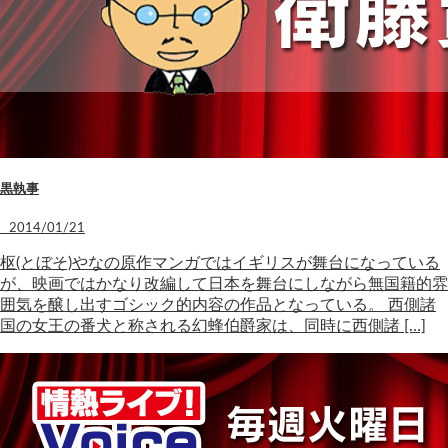
黒執事
2014/01/21
枢(とぼそ)やなの原作マンガではイギリスが舞台になっている
が、映画ではかなり改編して日本を舞台にしながら無国籍的雰
囲気を醸し出すゴシック的内容の作品となっている。 西側諸
国の女王の番犬と称される幻蜂伯爵家は、同時に西側諸 […]