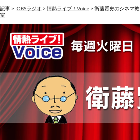
記事 >
OBSラジオ
>
情熱ライブ！Voice
>
衛藤賢史のシネマ教
室