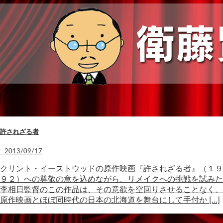
許されざる者
2013/09/17
クリント・イーストウッドの原作映画『許されざる者』（１９
９２）への尊敬の意を込めながら、リメイクへの挑戦を試みた
李相日監督のこの作品は、その意欲を空回りさせることなく、
原作映画とほぼ同時代の日本の北海道を舞台にして手付か […]