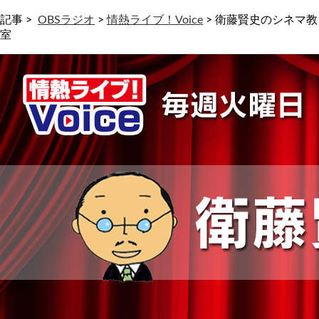
記事 >
OBSラジオ
>
情熱ライブ！Voice
>
衛藤賢史のシネマ教
室