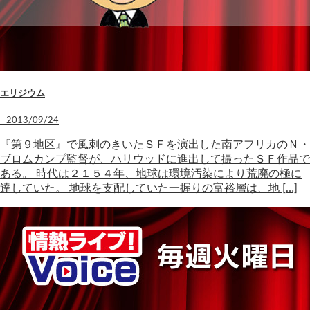
エリジウム
2013/09/24
『第９地区』で風刺のきいたＳＦを演出した南アフリカのＮ・
ブロムカンプ監督が、ハリウッドに進出して撮ったＳＦ作品で
ある。 時代は２１５４年、地球は環境汚染により荒廃の極に
達していた。 地球を支配していた一握りの富裕層は、地 […]