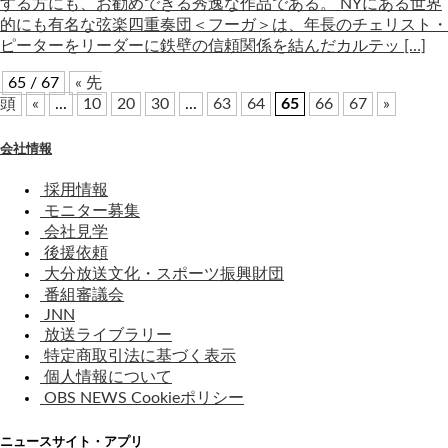
する方にも、お勧めできる秀逸な作品である。 NYにある世界
的にも有名な弦楽四重奏団＜フーガ＞は、年長のチェリスト・
ピーターをリーダーに鉄壁の信頼関係を結んだカルテッ […]
65 / 67
« 先
頭
«
...
10
20
30
...
63
64
65
66
67
»
会社情報
採用情報
モニター募集
会社見学
後援依頼
大分放送文化・スポーツ振興財団
番組審議会
JNN
放送ライブラリー
特定商取引法に基づく表示
個人情報について
OBS NEWS Cookieポリシー
ニュースサイト・アプリ