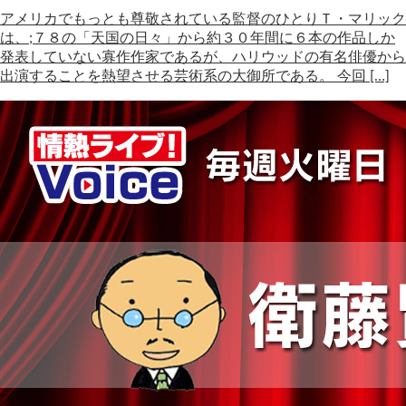
アメリカでもっとも尊敬されている監督のひとりＴ・マリック
は、;７８の「天国の日々」から約３０年間に６本の作品しか
発表していない寡作作家であるが、ハリウッドの有名俳優から
出演することを熱望させる芸術系の大御所である。 今回 […]