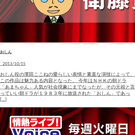
おしん
2013/10/15
おしん役の濱田ここねの愛らしい表情と素直な演技によって、
この作品は魅力ある内容となった。 今年はＮＨＫの朝ドラ
「あまちゃん」人気が社会現象にまでなったが、その元祖と言
っていい朝ドラが１９８３年に放送された「おしん」であっ
[…]