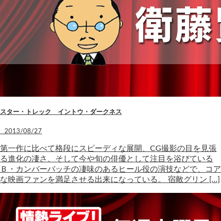
スター・トレック イントウ・ダークネス
2013/08/27
第一作に比べて格段にスピーディな展開、CG撮影の目を見張
る進化の凄さ、そして今や旬の俳優として注目を浴びている
Ｂ・カンバーバッチの凄味のあるヒール役の演技などで、コア
な映画ファンを満足させる出来になっている。 宿敵グリン […]