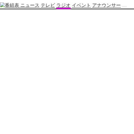
ニュース
テレビ
ラジオ
イベント
アナウンサー
テ
レ
ビ
番
組
表
OBS
制
作
番
組