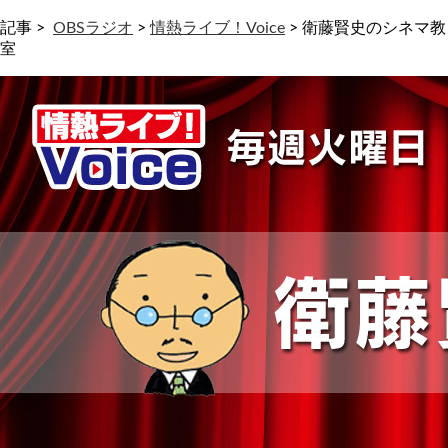
記事 >
OBSラジオ
>
情熱ライブ！Voice
>
衛藤賢史のシネマ教
室