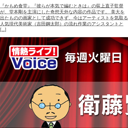
『かもめ食堂』『彼らが本気で編むときは』の荻上直子監督
が、堂本剛を主演にした奇想天外な内容の作品です。 美大を
出たものの画家として成功できず、今はアーティストを気取る
人気現代美術家（吉田鋼太郎）の流れ作業のアシスタントと
[…]