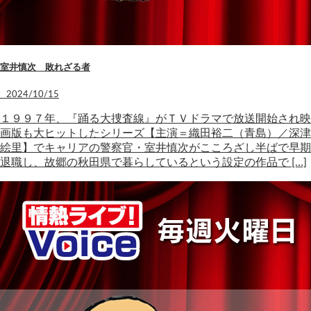
室井慎次 敗れざる者
2024/10/15
１９９７年、『踊る大捜査線』がＴＶドラマで放送開始され映
画版も大ヒットしたシリーズ【主演＝織田裕二（青島）／深津
絵里】でキャリアの警察官・室井慎次がこころざし半ばで早期
退職し、故郷の秋田県で暮らしているという設定の作品で […]