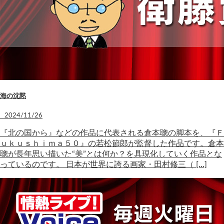
海の沈黙
2024/11/26
『北の国から』などの作品に代表される倉本聰の脚本を、『Ｆ
ｕｋｕｓｈｉｍａ５０』の若松節郎が監督した作品です。倉本
聰が長年思い描いた“美”とは何か？を具現化していく作品とな
っているのです。 日本が世界に誇る画家・田村修三（ […]