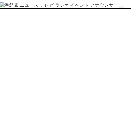
ニュース
テレビ
ラジオ
イベント
アナウンサー
テ
レ
ビ
番
組
表
OBS
制
作
番
組