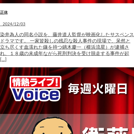
正体
2024/12/03
染井為人の同名小説を、藤井道人監督が映画化したサスペンス
ドラマです。 一家皆殺しの残忍な殺人事件の現場で、呆然と
立ち尽くす血濡れた鎌を持つ鏑木慶一（横浜流星）が逮捕さ
れ、１８歳の未成年ながら死刑判決を受け脱走する事件が起
[…]