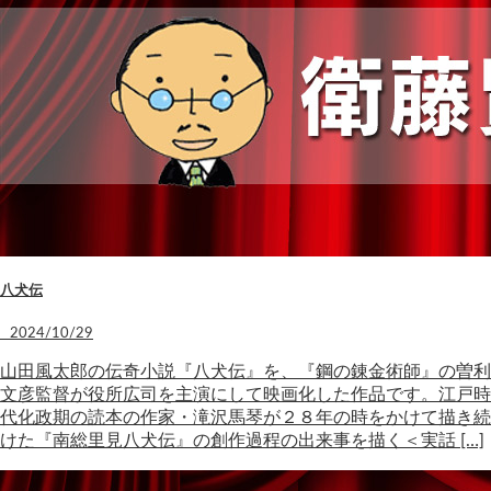
八犬伝
2024/10/29
山田風太郎の伝奇小説『八犬伝』を、『鋼の錬金術師』の曽利
文彦監督が役所広司を主演にして映画化した作品です。江戸時
代化政期の読本の作家・滝沢馬琴が２８年の時をかけて描き続
けた『南総里見八犬伝』の創作過程の出来事を描く＜実話 […]