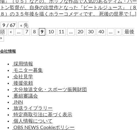
場』（０５）などの、ポップな作品で人気のあるティム・バー
トン監督が、自身の出世作となった『ビートルジュース』（８
８）の３５年後を描くホラーコメディです。 死後の世界で […]
9 / 67
« 先
頭
«
...
7
8
9
10
11
...
20
30
40
...
»
最後
»
会社情報
採用情報
モニター募集
会社見学
後援依頼
大分放送文化・スポーツ振興財団
番組審議会
JNN
放送ライブラリー
特定商取引法に基づく表示
個人情報について
OBS NEWS Cookieポリシー