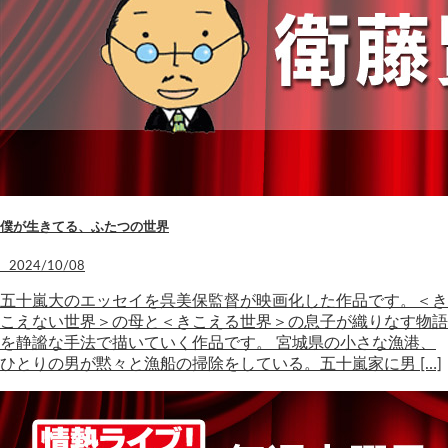
僕が生きてる、ふたつの世界
2024/10/08
五十嵐大のエッセイを呉美保監督が映画化した作品です。＜き
こえない世界＞の母と＜きこえる世界＞の息子が織りなす物語
を静謐な手法で描いていく作品です。 宮城県の小さな漁港、
ひとりの男が黙々と漁船の掃除をしている。五十嵐家に男 […]