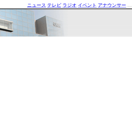
ニュース
テレビ
ラジオ
イベント
アナウンサー
テ
レ
ビ
番
組
表
OBS