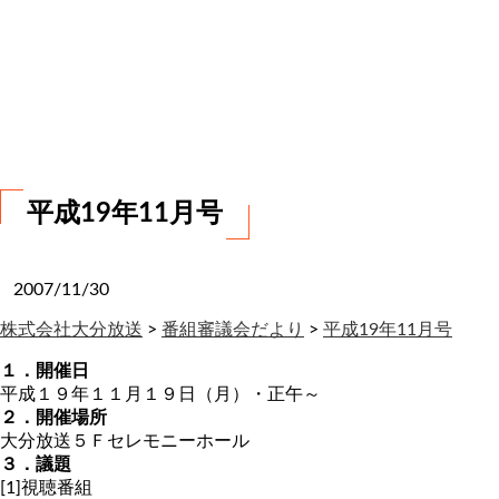
お
問
い
合
わ
せ
平成19年11月号
2007/11/30
株式会社大分放送
>
番組審議会だより
>
平成19年11月号
１．開催日
平成１９年１１月１９日（月）・正午～
２．開催場所
大分放送５Ｆセレモニーホール
３．議題
[1]視聴番組