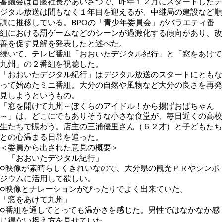
審議会は首藤社長があいさつで、昨年１２月にスタートしたデ
ジタル放送は間もなく１年目を迎えるが、中継局の建設など順
調に推移している。BPOの「青少年委員会」がバラエティ番
組における罰ゲームなどのシーンが過激化する傾向があり、改
善を促す見解を発表したと述べた。
続いて、テレビ番組「おおいたデジタル紀行」と「窓をあけて
九州」の２番組を視聴した。
「おおいたデジタル紀行」はデジタル放送のスタートにともな
って始めたミニ番組。大分の自然や風物など大分の良さを再発
見しようというもの。
「窓を開けて九州～ぼくらのアイドル！から揚げおばちゃん
～」は、どこにでもありそうな小さな食堂が、毎日近くの高校
生たちで賑わう。店主の三浦優里さん（６２才）と子どもたち
との心温まる日常を追った。
＜委員から出された意見の概要＞
「おおいたデジタル紀行」
○映像が素晴らしくきれいなので、大分県の観光ＰＲやシンポ
ジウムに活用して欲しい。
○映像とナレーションがぴったりでよく出来ていた。
「窓をあけて九州」
○番組を通してとっても温かさを感じた。男性ではなかなか感
じ得ない捉え方を見せていた。