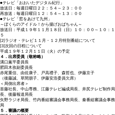
●テレビ「おおいたデジタル紀行」
放送日：毎週日曜日２２：５４～２３：００
再放送：毎週日曜日１２：５４～１３：００
●テレビ「窓をあけて九州」
～ぼくらのアイドル！から揚げおばちゃん～
放送日：平成１９年１１月１８日（日）１０：００～１０：１
５
[2]ラジオ・テレビ１１月・１２月特別番組について
[3]次回の日程について
平成１９年１２月１１日（火）の予定
４．出席委員（敬称略）
溝口薫平委員長
肥田木孜副委員長
赤尾重信、由佐康子、戸高禮子、森哲也、伊藤京子
（後藤誠、草間朋子、伊藤安浩委員欠席）
＜局側出席者＞
首藤社長、中山専務、江藤テレビ編成局長、井尻テレビ制作局
長、後藤報道局長
矢野ラジオ局長、竹内番組審議会事務局長、秦番組審議会事務
局
５．審議の概要