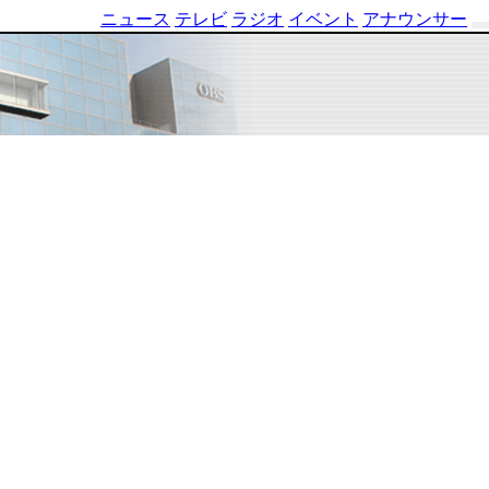
ニュース
テレビ
ラジオ
イベント
アナウンサー
テ
レ
ビ
番
組
表
OBS