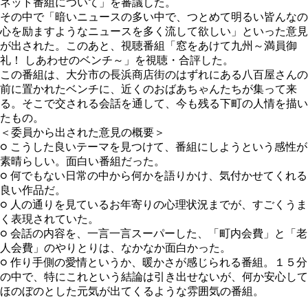
ネット番組について」を審議した。
その中で「暗いニュースの多い中で、つとめて明るい皆んなの
心を励ますようなニュースを多く流して欲しい」といった意見
が出された。このあと、視聴番組「窓をあけて九州～満員御
礼！ しあわせのベンチ～」を視聴・合評した。
この番組は、大分市の長浜商店街のはずれにある八百屋さんの
前に置かれたベンチに、近くのおばあちゃんたちが集って来
る。そこで交される会話を通して、今も残る下町の人情を描い
たもの。
＜委員から出された意見の概要＞
○ こうした良いテーマを見つけて、番組にしようという感性が
素晴らしい。面白い番組だった。
○ 何でもない日常の中から何かを語りかけ、気付かせてくれる
良い作品だ。
○ 人の通りを見ているお年寄りの心理状況までが、すごくうま
く表現されていた。
○ 会話の内容を、一言一言スーパーした、「町内会費」と「老
人会費」のやりとりは、なかなか面白かった。
○ 作り手側の愛情というか、暖かさが感じられる番組。１５分
の中で、特にこれという結論は引き出せないが、何か安心して
ほのぼのとした元気が出てくるような雰囲気の番組。