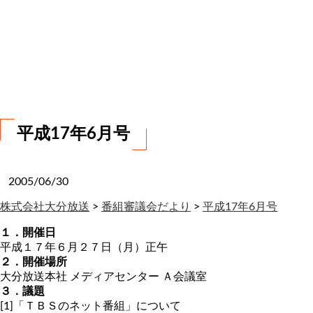
お
問
い
合
わ
せ
平成17年6月号
2005/06/30
株式会社大分放送
>
番組審議会だより
>
平成17年6月号
１．開催日
平成１７年６月２７日（月）正午
２．開催場所
大分放送本社 メディアセンター Ａ会議室
３．議題
[1]「ＴＢＳのネット番組」について