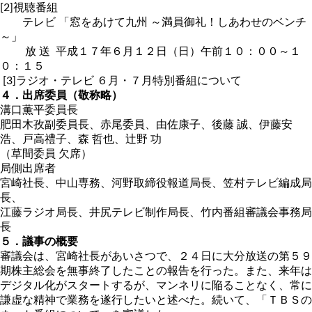
[2]視聴番組
テレビ 「窓をあけて九州 ～満員御礼！しあわせのベンチ
～」
放 送 平成１７年６月１２日（日）午前１０：００～１
０：１５
[3]ラジオ・テレビ ６月・７月特別番組について
４．出席委員（敬称略）
溝口薫平委員長
肥田木孜副委員長、赤尾委員、由佐康子、後藤 誠、伊藤安
浩、戸高禮子、森 哲也、辻野 功
（草間委員 欠席）
局側出席者
宮崎社長、中山専務、河野取締役報道局長、笠村テレビ編成局
長、
江藤ラジオ局長、井尻テレビ制作局長、竹内番組審議会事務局
長
５．議事の概要
審議会は、宮崎社長があいさつで、２４日に大分放送の第５９
期株主総会を無事終了したことの報告を行った。また、来年は
デジタル化がスタートするが、マンネリに陥ることなく、常に
謙虚な精神で業務を遂行したいと述べた。続いて、「ＴＢＳの