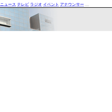
ニュース
テレビ
ラジオ
イベント
アナウンサー
テ
レ
ビ
番
組
表
OBS