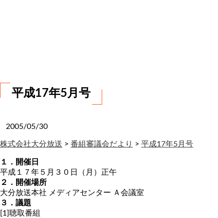
お
問
い
合
わ
せ
平成17年5月号
2005/05/30
株式会社大分放送
>
番組審議会だより
>
平成17年5月号
１．開催日
平成１７年５月３０日（月）正午
２．開催場所
大分放送本社 メディアセンター Ａ会議室
３．議題
[1]聴取番組