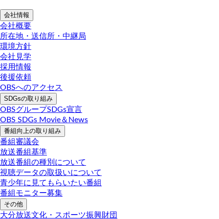
会社情報
会社概要
所在地・送信所・中継局
環境方針
会社見学
採用情報
後援依頼
OBSへのアクセス
SDGsの取り組み
OBSグループSDGs宣言
OBS SDGs Movie＆News
番組向上の取り組み
番組審議会
放送番組基準
放送番組の種別について
視聴データの取扱いについて
青少年に見てもらいたい番組
番組モニター募集
その他
大分放送文化・スポーツ振興財団