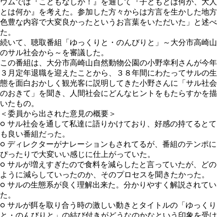
ウムでは『こどもなしか！』を通して『子どもとは何か、大人
とは何か』を考えた。参加した方々からは方言を生かした地方
色豊な内容で大変良かったというお言葉をいただいた」と述べ
た。
続いて、聴取番組「ゆっくりと・のんびりと」～大分市高崎山
のサル社会から～を審議した。
この番組は、大分市高崎山自然動物公園の小野幸利さんが今年
３月定年退職を迎えたことから、３８年間にわたってサルの生
態を面白おかしく観光客に説明してきた小野さんに「サル社会
のおきて」を聞き、人間社会にどんなヒントをもたらすかを描
いたもの。
＜委員から出された意見の概要＞
○ サル社会を通して私達に語りかけており、好感の持てるとて
も良い番組だった。
○ ディレクターがナレーションもされてるが、番組のテンポに
ぴったりで大変いい感じに仕上がっていた。
○ サルが増えすぎたので食料を減らしたと言っていたが、どの
ように減らしていったのか、そのプロセスを聞きたかった。
○ サルの生態系が良く理解出来た。分かりやすく解説されてい
た。
○ サルが餌を取り合う時の激しい動きとタイトルの「ゆっくり
と・のんびりと」の結び付きがどうなのかなという印象を受け