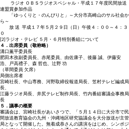
ラジオ ＯＢＳラジオスペシャル・平成１７年度民間放送
連盟賞参加作品
「ゆっくりと・のんびりと」～大分市高崎山のサル社会か
ら～
放 送 平成１７年５月２９日（日）午後４：００～４：３
０
[2]ラジオ・テレビ ５月・６月特別番組について
４．出席委員（敬称略）
溝口薫平委員長
肥田木孜副委員長、赤尾委員、由佐康子、後藤 誠、伊藤安
浩、戸高禮子、森 哲也、辻野 功
（草間委員 欠席）
局側出席者
宮崎社長、中山専務、河野取締役報道局長、笠村テレビ編成局
長、
江藤ラジオ局長、井尻テレビ制作局長、竹内番組審議会事務局
長
５．議事の概要
審議会は、宮崎社長があいさつで、「５月１４日に大分市で民
間放送教育協会の九州・沖縄地区研究協議会を大分放送が主管
局となって開催した。無着成恭さんの講演をはじめ、シンポジ