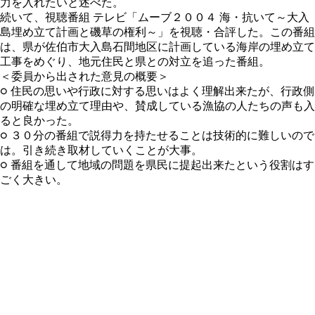
力を入れたいと述べた。
続いて、視聴番組 テレビ「ムーブ２００４ 海・抗いて～大入
島埋め立て計画と磯草の権利～」を視聴・合評した。この番組
は、県が佐伯市大入島石間地区に計画している海岸の埋め立て
工事をめぐり、地元住民と県との対立を追った番組。
＜委員から出された意見の概要＞
○ 住民の思いや行政に対する思いはよく理解出来たが、行政側
の明確な埋め立て理由や、賛成している漁協の人たちの声も入
ると良かった。
○ ３０分の番組で説得力を持たせることは技術的に難しいので
は。引き続き取材していくことが大事。
○ 番組を通して地域の問題を県民に提起出来たという役割はす
ごく大きい。