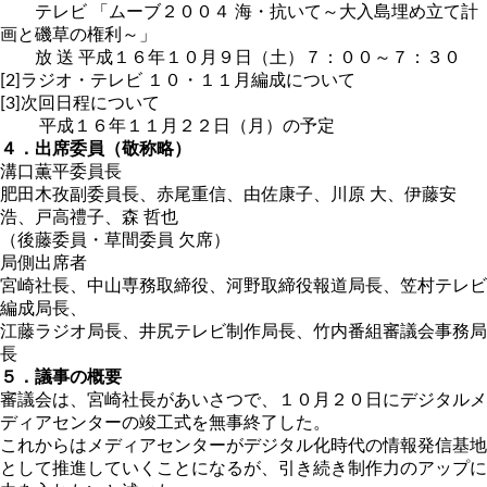
テレビ 「ムーブ２００４ 海・抗いて～大入島埋め立て計
画と磯草の権利～」
放 送 平成１６年１０月９日（土）７：００～７：３０
[2]ラジオ・テレビ １０・１１月編成について
[3]次回日程について
平成１６年１１月２２日（月）の予定
４．出席委員（敬称略）
溝口薫平委員長
肥田木孜副委員長、赤尾重信、由佐康子、川原 大、伊藤安
浩、戸高禮子、森 哲也
（後藤委員・草間委員 欠席）
局側出席者
宮崎社長、中山専務取締役、河野取締役報道局長、笠村テレビ
編成局長、
江藤ラジオ局長、井尻テレビ制作局長、竹内番組審議会事務局
長
５．議事の概要
審議会は、宮崎社長があいさつで、１０月２０日にデジタルメ
ディアセンターの竣工式を無事終了した。
これからはメディアセンターがデジタル化時代の情報発信基地
として推進していくことになるが、引き続き制作力のアップに