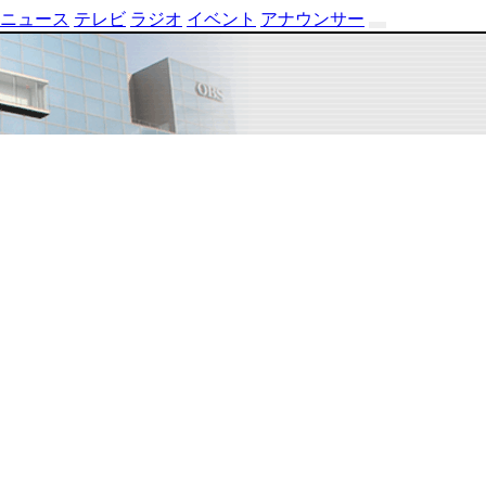
ニュース
テレビ
ラジオ
イベント
アナウンサー
テ
レ
ビ
番
組
表
OBS