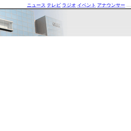
ニュース
テレビ
ラジオ
イベント
アナウンサー
テ
レ
ビ
番
組
表
OBS