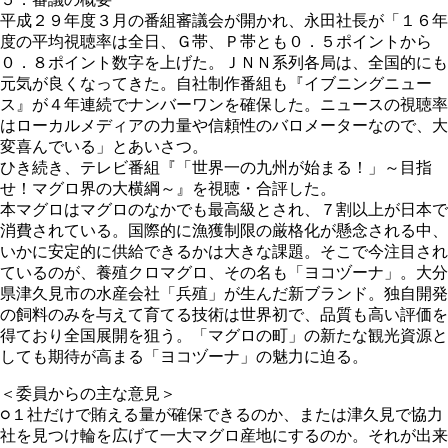
平成２９年度３月の番組審議会が開かれ、永田社長が「１６年
度の平均視聴率は全日、Ｇ帯、Ｐ帯とも０．５ポイントから
０．８ポイント数字を上げた。ＪＮＮ系列各局は、全国的にも
元気が良くなってきた。自社制作番組も『イブニングニュー
ス』が４年連続でナンバーワンを確保した。ニュースの視聴率
はローカルメディアの力量や信頼性のバロメーターなので、大
変喜んでいる」とあいさつ。
ひき続き、テレビ番組『「世界一の九州が始まる！」～目指
せ！マグロ界の大横綱～』を視聴・合評した。
本マグロはマグロのなかでも最高級とされ、７割以上が日本で
消費されている。国際的に漁獲制限の厳格化が懸念される中、
いかに安定的に供給できるかは大きな課題。そこで今注目され
ているのが、養殖クロマグロ、その名も「ヨコヅーナ」。大分
県津久見市の水産会社「兵殖」が生んだ新ブランド。独自開発
の飼料のみを与えて育てる技術は世界初で、品質も高い評価を
得ており全国展開を狙う。「マグロの町」の新たな観光資源と
しても期待が高まる「ヨコヅーナ」の魅力に迫る。
＜委員からの主な意見＞
○１社だけで賄える量が確保できるのか、または津久見で協力
社を見つけ輪を広げて一大マグロ産地にするのか。それが出来