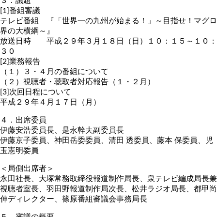
３．議題
[1]番組審議
テレビ番組 『「世界一の九州が始まる！」～目指せ！マグロ
界の大横綱～』
放送日時 平成２９年３月１８日（日）１０：１５～１０：
３０
[2]業務報告
（１）３・４月の番組について
（２）視聴者・聴取者対応報告（１・２月）
[3]次回日程について
平成２９年４月１７日（月）
４．出席委員
伊藤安浩委員長、是永幹夫副委員長
伊藤京子委員、神田岳委委員、清田 透委員、藤本 保委員、児
玉憲明委員
＜局側出席者＞
永田社長、大塚常務取締役報道制作局長、泉テレビ編成局長兼
視聴者室長、羽田野報道制作局次長、松井ラジオ局長、都甲尚
伸ディレクター、篠原番組審議会事務局長
５．審議の概要