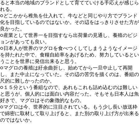
ると本当の地域のブランドとして育てていける手応えが感じら
れる。
○どこかから稚魚を仕入れて、牛などと同じやり方でブランド
化を目指しているのではないか。その辺をはっきりさせた方が
良かった。
○産業として世界一を目指すなら出荷量の見通し、養殖のビジ
ョンがあっても良い。
○日本人が世界のマグロを食べつくしてしまうようなイメージ
を持たれた中で、食糧自給率をあげるため、努力しているとい
うことを世界に発信出来ると思う。
○マグロの養殖は紆余曲折し、始めてから一旦中止して再開
し、また中止になっていた。その辺の苦労を描くのは、番組の
尺的に難しかったのか。
○１５分という番組なので、あれもこれも詰め込むのは難しい
と思うが、個人的には面白い内容だった。そもそも日本人は魚
好きで、マグロはその象徴的なもの。
○マグロは今、世界的に注目されている。もう少し長い放送枠
で綿密に取材して取り上げると、また別の取り上げ方が出来る
のではないか。