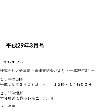
お
問
い
合
わ
せ
平成29年3月号
2017/03/27
株式会社大分放送
>
番組審議会だより
>
平成29年3月号
１．開催日時
平成２９年３月２７日（月） １２時～１４時００分
２．開催場所
大分放送 ５階セレモニーホール