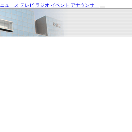
ニュース
テレビ
ラジオ
イベント
アナウンサー
テ
レ
ビ
番
組
表
OBS