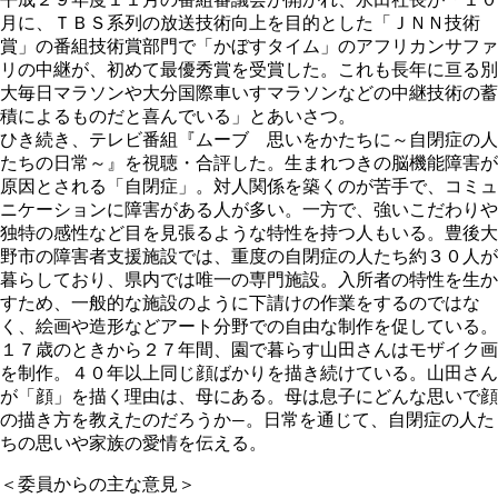
月に、ＴＢＳ系列の放送技術向上を目的とした「ＪＮＮ技術
賞」の番組技術賞部門で「かぼすタイム」のアフリカンサファ
リの中継が、初めて最優秀賞を受賞した。これも長年に亘る別
大毎日マラソンや大分国際車いすマラソンなどの中継技術の蓄
積によるものだと喜んでいる」とあいさつ。
ひき続き、テレビ番組『ムーブ 思いをかたちに～自閉症の人
たちの日常～』を視聴・合評した。生まれつきの脳機能障害が
原因とされる「自閉症」。対人関係を築くのが苦手で、コミュ
ニケーションに障害がある人が多い。一方で、強いこだわりや
独特の感性など目を見張るような特性を持つ人もいる。豊後大
野市の障害者支援施設では、重度の自閉症の人たち約３０人が
暮らしており、県内では唯一の専門施設。入所者の特性を生か
すため、一般的な施設のように下請けの作業をするのではな
く、絵画や造形などアート分野での自由な制作を促している。
１７歳のときから２７年間、園で暮らす山田さんはモザイク画
を制作。４０年以上同じ顔ばかりを描き続けている。山田さん
が「顔」を描く理由は、母にある。母は息子にどんな思いで顔
の描き方を教えたのだろうか―。日常を通じて、自閉症の人た
ちの思いや家族の愛情を伝える。
＜委員からの主な意見＞