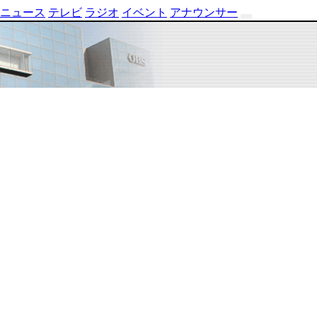
ニュース
テレビ
ラジオ
イベント
アナウンサー
テ
レ
ビ
番
組
表
OBS