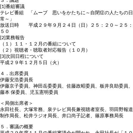
３．議題
[1]番組審議
テレビ番組 「ムーブ 思いをかたちに～自閉症の人たちの日
常～」
放送日時 平成２９年９月２４日（日）２５：２０～２５：
５０
[2]業務報告
（１）１１・１２月の番組について
（２）視聴者・聴取者対応報告（１０月）
[3]次回日程について
平成２９年１２月５日（火）
４．出席委員
伊藤安浩委員長
伊藤京子委員、神田岳委委員、佐藤政昭委員、板井良助委員、
藤本 保委員、児玉憲明委員
＜局側出席者＞
永田社長、大塚常務、泉テレビ局長兼視聴者室長、羽田野報道
制作局長、松井ラジオ局長、井口尚子記者、篠原事務局長
５．審議の概要
平成２９年度１１月の番組審議会が開かれ、永田社長が「１０