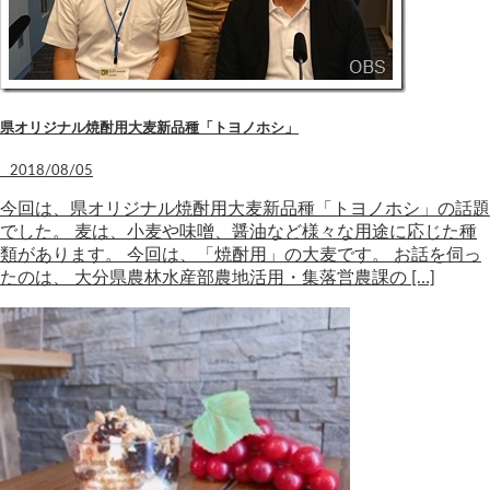
県オリジナル焼酎用大麦新品種「トヨノホシ」
2018/08/05
今回は、県オリジナル焼酎用大麦新品種「トヨノホシ」の話題
でした。 麦は、小麦や味噌、醤油など様々な用途に応じた種
類があります。 今回は、「焼酎用」の大麦です。 お話を伺っ
たのは、 大分県農林水産部農地活用・集落営農課の […]