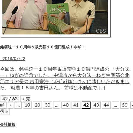
銘柄統一１０周年＆販売額１０億円達成！ネギ！
2018/07/22
今回は、銘柄統一１０周年＆販売額１０億円達成の 「大分味
一」ねぎの話題でした。 中津市から大分味一ねぎ生産部会北
部エリア長の 吉田宗浩（ﾖｼﾀﾞﾑﾈﾋﾛ）さんに越しいただきまし
た。 就農１５年の吉田さん。 前職は不動産で […]
42 / 63
« 先
頭
«
...
10
20
30
...
40
41
42
43
44
...
50
後 »
会社情報