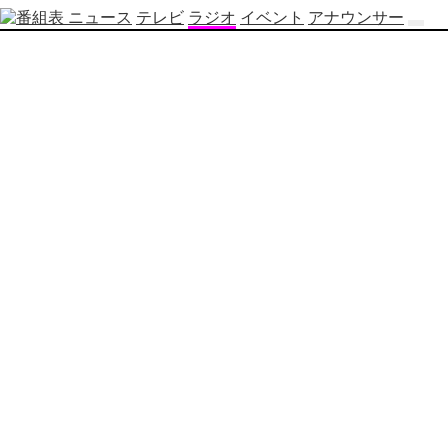
ニュース
テレビ
ラジオ
イベント
アナウンサー
テ
レ
ビ
番
組
表
OBS
制
作
番
組