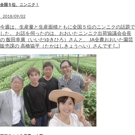
全国５位、ニンニク！
2018/09/02
今週は、生産量と生産面積ともに全国５位のニンニクの話題で
した。 お話を伺ったのは、おおいたニンニク出荷協議会会長
の 飯田幸廣（いいだゆきひろ）さんと、 JA全農おおいた園芸
販売課の 高橋協平（たかはしきょうへい）さんです […]