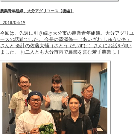
農業青年組織、大分アグリユース【後編】
2018/08/19
今回は、先週に引き続き大分市の農業青年組織、大分アグリユ
ースの話題でした。 会長の藍澤修一（あいざわ しゅういち）
さんと 会計の佐藤大輔（さとう だいすけ）さんにお話を伺い
ました。 お二人とも大分市内で農業を営む若手農業 […]