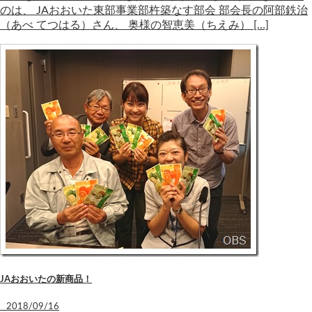
のは、 JAおおいた東部事業部杵築なす部会 部会長の阿部鉄治
（あべ てつはる）さん、 奥様の智恵美（ちえみ） […]
JAおおいたの新商品！
2018/09/16