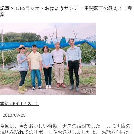
記事 >
OBSラジオ
>
おはようサンデー 甲斐蓉子の教えて！農
業
重宝します！ナス！！
2018/09/23
今回は、今がおいしい時期！ナスの話題でした。 月に１度の
現地を訪れてのリポートをお送りしましたよ。 お話を伺った