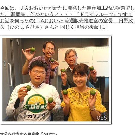
今回は、ＪＡおおいたが新たに開発した農産加工品の話題でし
た。 新商品、何かというと・・・ 『ドライフルーツ』です！
お話を伺ったのはJAおおいた 流通販売推進室の室長、 日野政
久（ひの まさひさ）さんと 同じく担当の後藤 […]
大分を代表する農産物「かぼす」