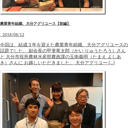
農業青年組織、大分アグリユース【前編】
2018/08/12
今回は、結成３年を迎えた農業青年組織、大分アグリユースの
話題でした。 副会長の甲斐竜太郎（かい りゅうたろう）さん
と 大分市役所農林水産部農政課の玉衛義明（たまえ よしあ
き）さんに お越しいただきました。 大分アグリユー […]