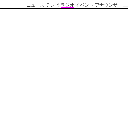
ニュース
テレビ
ラジオ
イベント
アナウンサー
テ
レ
ビ
番
組
表
OBS
制
作
番
組