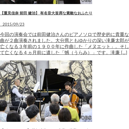
【重見佳奈 前田 健治】 有名音大首席な素敵なおふたり
2015/09/23
今回の演奏会では前田健治さんのピアノソロで歴史的に貴重な
曲が２曲演奏されました。大分県ともゆかりの深い滝廉太郎が
亡くなる３年前の１９００年に作曲した「メヌエット」。そし
て亡くなる４ヵ月前に遺した「憾（うらみ）」です。滝廉 […]