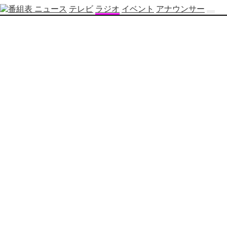
ニュース
テレビ
ラジオ
イベント
アナウンサー
テ
レ
ビ
番
組
表
OBS
制
作
番
組