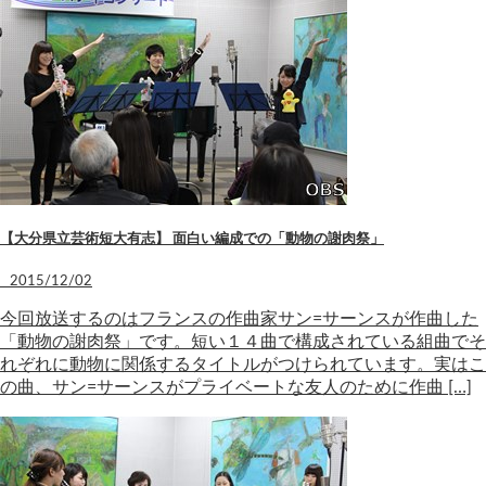
【大分県立芸術短大有志】 面白い編成での「動物の謝肉祭」
2015/12/02
今回放送するのはフランスの作曲家サン=サーンスが作曲した
「動物の謝肉祭」です。短い１４曲で構成されている組曲でそ
れぞれに動物に関係するタイトルがつけられています。実はこ
の曲、サン=サーンスがプライベートな友人のために作曲 […]