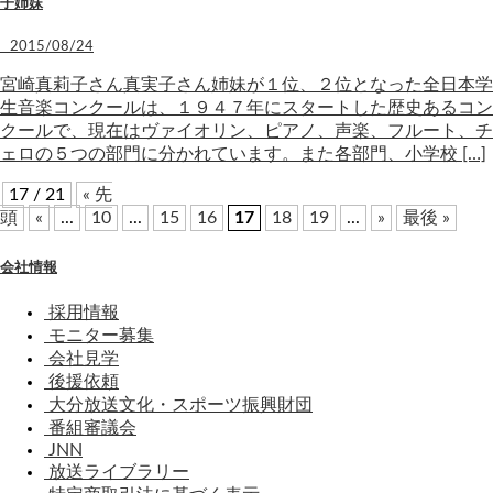
子姉妹
2015/08/24
宮崎真莉子さん真実子さん姉妹が１位、２位となった全日本学
生音楽コンクールは、１９４７年にスタートした歴史あるコン
クールで、現在はヴァイオリン、ピアノ、声楽、フルート、チ
ェロの５つの部門に分かれています。また各部門、小学校 […]
17 / 21
« 先
頭
«
...
10
...
15
16
17
18
19
...
»
最後 »
会社情報
採用情報
モニター募集
会社見学
後援依頼
大分放送文化・スポーツ振興財団
番組審議会
JNN
放送ライブラリー