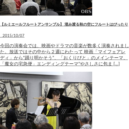
【ルミエールフルートアンサンブル】 澄み渡る秋の空にフルートはぴったり
2015/10/07
今回の演奏会では、映画やドラマの音楽が数多く演奏されまし
た。放送ではその中から２週にわたって 映画「マイフェアレ
ディ」から“踊り明かそう”、「おくりびと」のメインテーマ、
「魔女の宅急便」エンディングテーマ“やさしさに包ま […]