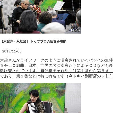
【木越洋・永江泉】 トッププロの演奏を堪能
2015/11/05
木越さんがライフワークのように演奏されているバッハの無伴
奏チェロ組曲。日本、世界の名演奏家たちによるＣＤなども多
数販売されています。無伴奏チェロ組曲は第１番から第６番ま
であり、第１番などは特に有名です（今トキハ別府店の５ […]