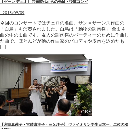
【ゼーレ デュオ】 芸短時代からの先輩・後輩コンビ
2015/09/09
今回のコンサートではチェロの名曲、サン＝サーンス作曲の
「白鳥」も演奏されました。白鳥は「動物の謝肉祭」 全１４
曲の中の１曲です。友人の謝肉祭のパーティーのために作曲し
た曲で、ほとんどが他の作曲家のパロディや皮肉を込めたも
[…]
【宮崎真莉子・宮崎真実子・三又瑛子】 ヴァイオリン学生日本一、二位の双