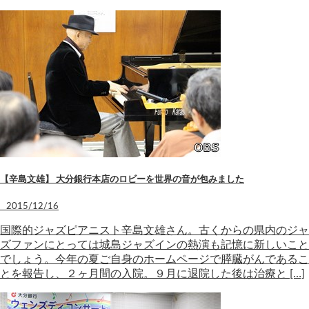
【辛島文雄】 大分銀行本店のロビーを世界の音が包みました
2015/12/16
国際的ジャズピアニスト辛島文雄さん。古くからの県内のジャ
ズファンにとっては城島ジャズインの熱演も記憶に新しいこと
でしょう。今年の夏ご自身のホームページで膵臓がんであるこ
とを報告し、２ヶ月間の入院。９月に退院した後は治療と […]