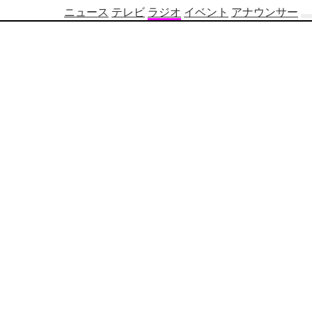
ニュース
テレビ
ラジオ
イベント
アナウンサー
テ
レ
ビ
番
組
表
OBS
制
作
番
組