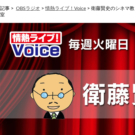
記事 >
OBSラジオ
>
情熱ライブ！Voice
>
衛藤賢史のシネマ教
室