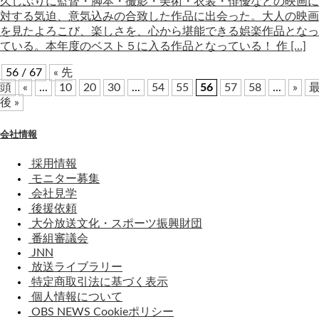
久しぶりに監督・脚本・撮影・美術・衣装・俳優などの映画に
対する気迫、意気込みの合致した作品に出会った。大人の映画
を見たよろこび、楽しさを、心から堪能できる娯楽作品となっ
ている。本年度のベスト５に入る作品となっている！ 作 […]
56 / 67
« 先
頭
«
...
10
20
30
...
54
55
56
57
58
...
»
後 »
会社情報
採用情報
モニター募集
会社見学
後援依頼
大分放送文化・スポーツ振興財団
番組審議会
JNN
放送ライブラリー
特定商取引法に基づく表示
個人情報について
OBS NEWS Cookieポリシー