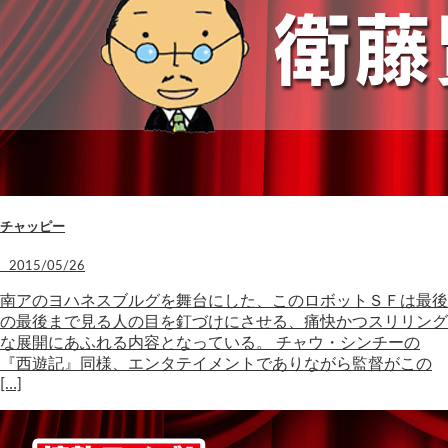
チャッピー
2015/05/26
南アのヨハネスブルグを舞台にした、このロボットＳＦは最後
の最後まで見る人の目を釘づけにさせる、痛快かつスリリング
な展開にあふれる内容となっている。 チャウ・シンチーの
『西遊記』同様、エンタテイメントでありながら監督がこの
[…]