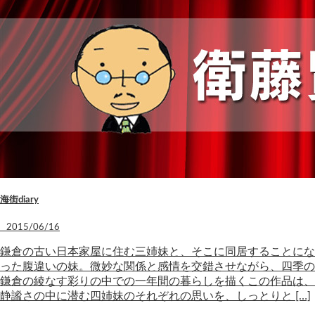
海街diary
2015/06/16
鎌倉の古い日本家屋に住む三姉妹と、そこに同居することにな
った腹違いの妹。微妙な関係と感情を交錯させながら、四季の
鎌倉の綾なす彩りの中での一年間の暮らしを描くこの作品は、
静謐さの中に潜む四姉妹のそれぞれの思いを、しっとりと […]