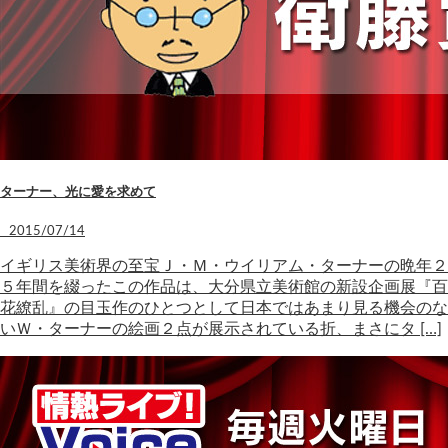
ターナー、光に愛を求めて
2015/07/14
イギリス美術界の至宝Ｊ・Ｍ・ウイリアム・ターナーの晩年２
５年間を綴ったこの作品は、大分県立美術館の新設企画展『百
花繚乱』の目玉作のひとつとして日本ではあまり見る機会のな
いＷ・ターナーの絵画２点が展示されている折、まさにタ […]