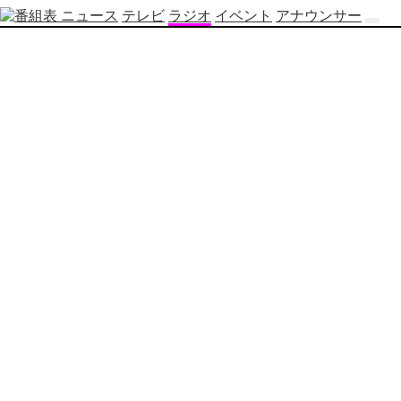
ニュース
テレビ
ラジオ
イベント
アナウンサー
テ
レ
ビ
番
組
表
OBS
制
作
番
組