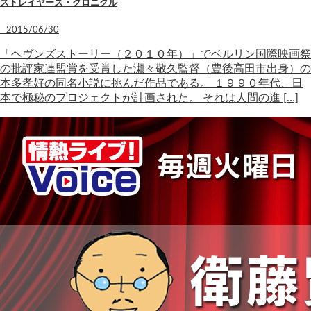
ストレイヤーズ・クロニクル
2015/06/30
「ヘヴンズストーリー（２０１０年）」でベルリン国際映画祭
の批評家連盟賞を受賞した瀬々敬久監督（豊後高田市出身）の
本多孝好の同名小説に挑んだ作品である。 １９９０年代、日
本で極秘のプロジェクトが計画された。 それは人間の進 […]