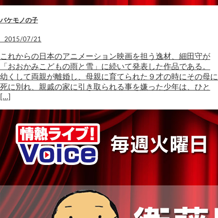
バケモノの子
2015/07/21
これからの日本のアニメーション映画を担う逸材、細田守が
「おおかみこどもの雨と雪」に続いて発表した作品である。
幼くして両親が離婚し、母親に育てられた９才の時にその母に
死に別れ、親戚の家に引き取られる事を嫌った少年は、ひと
[…]