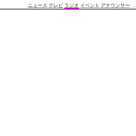
ニュース
テレビ
ラジオ
イベント
アナウンサー
テ
レ
ビ
番
組
表
OBS
制
作
番
組