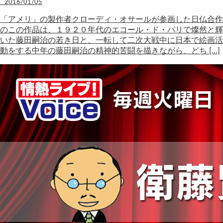
2016/01/05
「アメリ」の製作者クローディ・オサールが参画した日仏合作
のこの作品は、１９２０年代のエコール・ド・パリで燦然と輝
いた藤田嗣治の若き日と、一転して二次大戦中に日本で絵画活
動をする中年の藤田嗣治の精神的苦闘を描きながら、どち […]