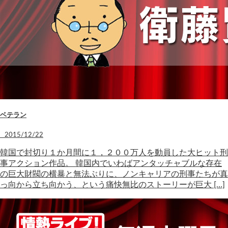
ベテラン
2015/12/22
韓国で封切り１か月間に１，２００万人を動員した大ヒット刑
事アクション作品。 韓国内でいわばアンタッチャブルな存在
の巨大財閥の横暴と無法ぶりに、ノンキャリアの刑事たちが真
っ向から立ち向かう、という痛快無比のストーリーが巨大 […]