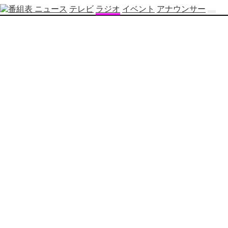
ニュース
テレビ
ラジオ
イベント
アナウンサー
テ
レ
ビ
番
組
表
OBS
制
作
番
組