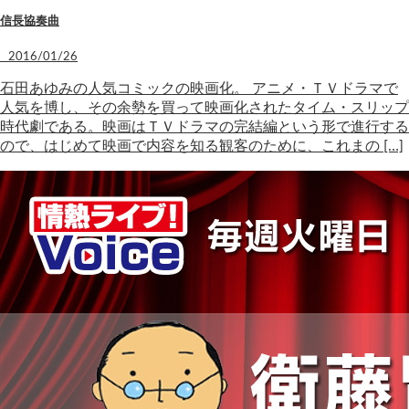
信長協奏曲
2016/01/26
石田あゆみの人気コミックの映画化。 アニメ・ＴＶドラマで
人気を博し、その余勢を買って映画化されたタイム・スリップ
時代劇である。映画はＴＶドラマの完結編という形で進行する
ので、はじめて映画で内容を知る観客のために、これまの […]