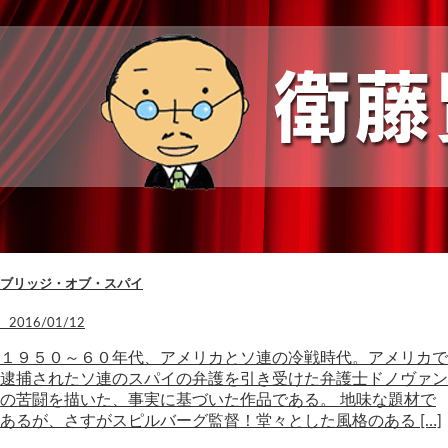
ブリッジ・オブ・スパイ
2016/01/12
１９５０～６０年代、アメリカとソ連の冷戦時代。アメリカで
逮捕されたソ連のスパイの弁護を引き受けた弁護士ドノヴァン
の苦闘を描いた、事実に基づいた作品である。 地味な題材で
あるが、さすがスピルバーグ監督！堂々とした風格のある […]