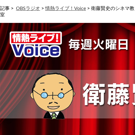
記事 >
OBSラジオ
>
情熱ライブ！Voice
>
衛藤賢史のシネマ教
室