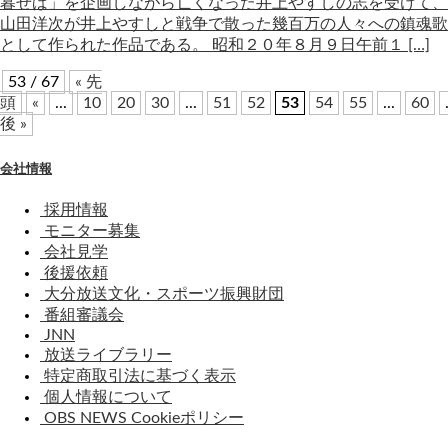
暮せば」を企画しながら亡くなった井上やすしの志を受けて、
山田洋次が井上やすしと戦争で散った幾百万の人々への鎮魂歌
として作られた作品である。 昭和２０年８月９日午前１ […]
53 / 67
« 先
頭
«
...
10
20
30
...
51
52
53
54
55
...
60
後 »
会社情報
採用情報
モニター募集
会社見学
後援依頼
大分放送文化・スポーツ振興財団
番組審議会
JNN
放送ライブラリー
特定商取引法に基づく表示
個人情報について
OBS NEWS Cookieポリシー