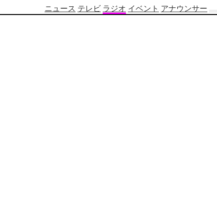
ニュース
テレビ
ラジオ
イベント
アナウンサー
テ
レ
ビ
番
組
表
OBS
制
作
番
組