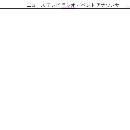
ニュース
テレビ
ラジオ
イベント
アナウンサー
テ
レ
ビ
番
組
表
OBS
制
作
番
組