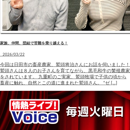
家族、仲間、団結で苦難を乗り越える！
2026/03/22
今回は日田市の畜産農家、鷲頭将治さんにお話を伺いました！
鷲頭さんは８人のお子さんを育てながら、黒毛和牛の繁殖農家
をされています。 九重町のご実家、鷲頭牧場で子供の頃から
畜産に触れ、自然とこの道に進まれた鷲頭さん。 “ゼ […]