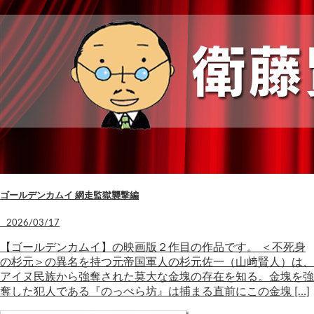
ゴールデンカムイ 網走監獄襲撃編
2026/03/17
【ゴールデンカムイ】の映画版２作目の作品です。 ＜不死身
の杉元＞の異名を持つ元帝国軍人の杉元佐一（山﨑賢人）は、
アイヌ民族から強奪された莫大な金塊の存在を知る。金塊を強
奪した犯人である『のっぺら坊』は捕まる直前にこの金塊 […]