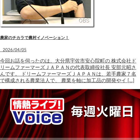
農家のチカラで農村イノベーション！
2026/04/05
今回お話を伺ったのは、大分県宇佐市安心院町の 株式会社ド
リームファーマーズＪＡＰＡＮの代表取締役社長 安部元昭さ
んです。 ドリームファーマーズＪＡＰＡＮは、若手農家７名
で構成される農業法人で、 農業を軸に加工品の開発やイ […]