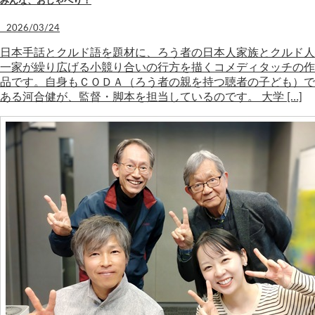
みんな、おしゃべり！
2026/03/24
日本手話とクルド語を題材に、ろう者の日本人家族とクルド人
一家が繰り広げる小競り合いの行方を描くコメディタッチの作
品です。自身もＣＯＤＡ（ろう者の親を持つ聴者の子ども）で
ある河合健が、監督・脚本を担当しているのです。 大学 […]