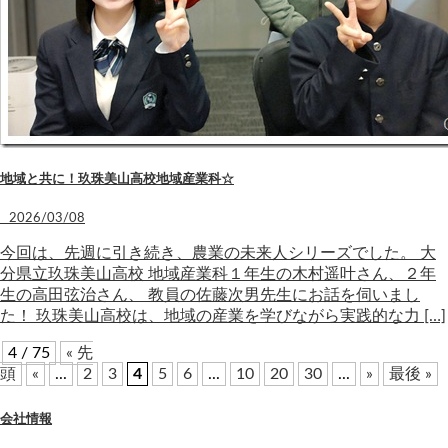
地域と共に！玖珠美山高校地域産業科☆
2026/03/08
今回は、先週に引き続き、農業の未来人シリーズでした。 大
分県立玖珠美山高校 地域産業科１年生の木村遥叶さん、２年
生の高田弦治さん、 教員の佐藤次男先生にお話を伺いまし
た！ 玖珠美山高校は、地域の産業を学びながら実践的な力 […]
4 / 75
« 先
頭
«
...
2
3
4
5
6
...
10
20
30
...
»
最後 »
会社情報