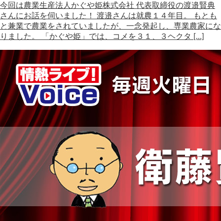
今回は農業生産法人かぐや姫株式会社 代表取締役の渡邉賢典
さんにお話を伺いました！ 渡邉さんは就農１４年目。 もとも
と兼業で農業をされていましたが、一念発起し、専業農家にな
りました。 「かぐや姫」では、コメを３１、３ヘクタ […]