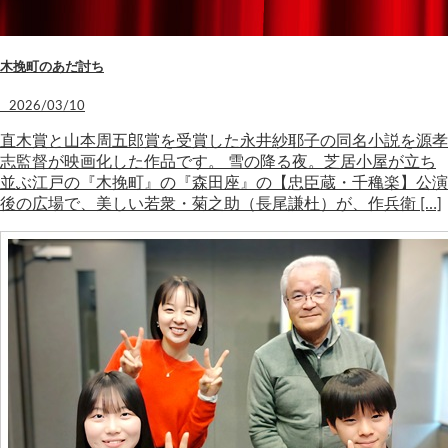
木挽町のあだ討ち
2026/03/10
直木賞と山本周五郎賞を受賞した永井紗耶子の同名小説を源孝
志監督が映画化した作品です。 雪の降る夜。芝居小屋が立ち
並ぶ江戸の『木挽町』の『森田座』の【忠臣蔵・千穐楽】公演
後の広場で、美しい若衆・菊之助（長尾謙杜）が、作兵衛 […]