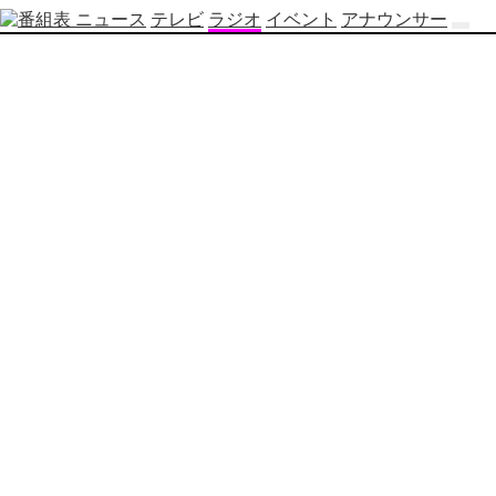
ニュース
テレビ
ラジオ
イベント
アナウンサー
テ
レ
ビ
番
組
表
OBS
制
作
番
組