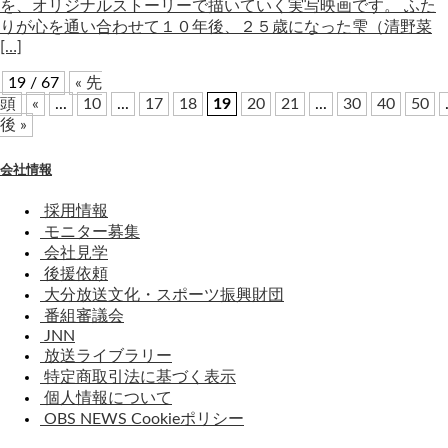
を、オリジナルストーリーで描いていく実写映画です。 ふた
りが心を通い合わせて１０年後、２５歳になった雫（清野菜
[…]
19 / 67
« 先
頭
«
...
10
...
17
18
19
20
21
...
30
40
50
後 »
会社情報
採用情報
モニター募集
会社見学
後援依頼
大分放送文化・スポーツ振興財団
番組審議会
JNN
放送ライブラリー
特定商取引法に基づく表示
個人情報について
OBS NEWS Cookieポリシー