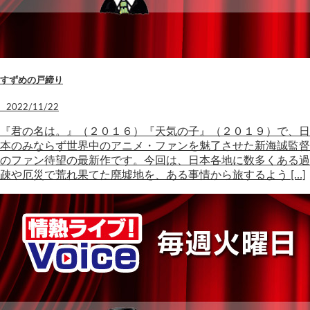
すずめの戸締り
2022/11/22
『君の名は。』（２０１６）『天気の子』（２０１９）で、日
本のみならず世界中のアニメ・ファンを魅了させた新海誠監督
のファン待望の最新作です。今回は、日本各地に数多くある過
疎や厄災で荒れ果てた廃墟地を、ある事情から旅するよう […]