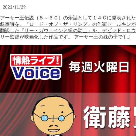
2022/11/29
アーサー王伝説（５～６Ｃ）の余話として１４Ｃに発表された
叙事詩を、『ロード・オブ・ザ・リング』の作家トールキンが
翻訳した『サー・ガウェインと緑の騎士』を、デビッド・ロウ
リー監督が映画化した作品です。 アーサー王の妹の子で […]