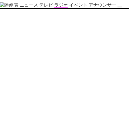
ニュース
テレビ
ラジオ
イベント
アナウンサー
テ
レ
ビ
番
組
表
OBS
制
作
番
組