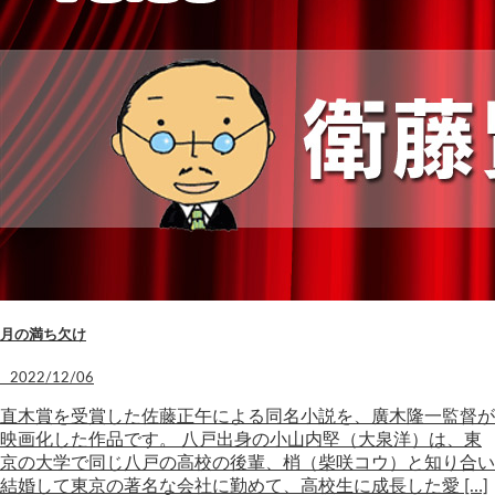
月の満ち欠け
2022/12/06
直木賞を受賞した佐藤正午による同名小説を、廣木隆一監督が
映画化した作品です。 八戸出身の小山内堅（大泉洋）は、東
京の大学で同じ八戸の高校の後輩、梢（柴咲コウ）と知り合い
結婚して東京の著名な会社に勤めて、高校生に成長した愛 […]