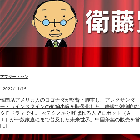
アフター・ヤン
2022/11/15
韓国系アメリカ人のコゴナダが監督・脚本し、アレクサンダ
ー・ワインスタインの短編小説を映像化した、静謐で独創的な
ＳＦドラマです。 ≪テクノ≫と呼ばれる人型ロボット（Ａ
Ｉ）が一般家庭にまで普及した未来世界。中国茶葉の販売を営
[…]