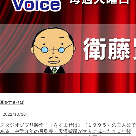
耳をすませば
2022/10/18
スタジオジブリ製作『耳をすませば』（１９９５）の主人公で
ある、中学３年の月島雫・天沢聖司が大人に成った１０年後