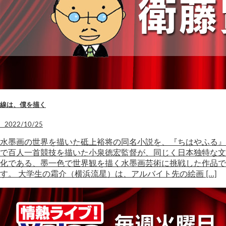
線は、僕を描く
2022/10/25
水墨画の世界を描いた砥上裕将の同名小説を、『ちはやふる』
で百人一首競技を描いた小泉徳宏監督が、同じく日本独特な文
化である、墨一色で世界観を描く水墨画芸術に挑戦した作品で
す。 大学生の霜介（横浜流星）は、アルバイト先の絵画 […]