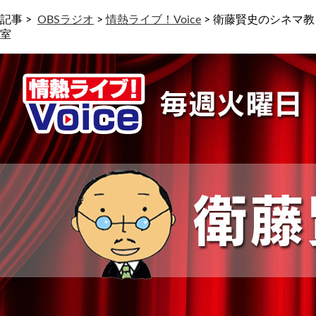
記事 >
OBSラジオ
>
情熱ライブ！Voice
>
衛藤賢史のシネマ教
室