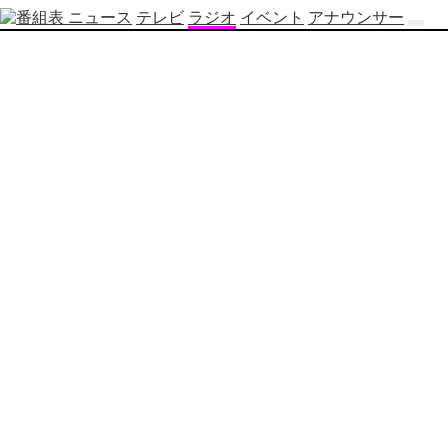
ニュース
テレビ
ラジオ
イベント
アナウンサー
テ
レ
ビ
番
組
表
OBS
制
作
番
組