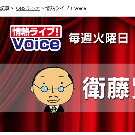
記事 >
OBSラジオ
>
情熱ライブ！Voice