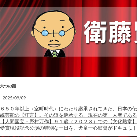
六つの顔
2025/09/09
６５０年以上（室町時代）にわたり継承されてきた、日本の伝
統芸能の【狂言】。その道を継承する、現在の第一人者である
【人間国宝・野村万作】９１歳（２０２３）での【文化勲章】
受賞現役記念公演の特別な一日を、犬童一心監督がドキュ […]