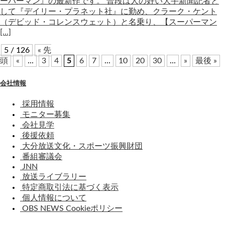
ーパーマン』の最新作です。 普段は人の好い大手新聞記者と
して『デイリー・プラネット社』に勤め、クラーク・ケント
（デビッド・コレンスウェット）と名乗り、【スーパーマン
[…]
5 / 126
« 先
頭
«
...
3
4
5
6
7
...
10
20
30
...
»
最後 »
会社情報
採用情報
モニター募集
会社見学
後援依頼
大分放送文化・スポーツ振興財団
番組審議会
JNN
放送ライブラリー
特定商取引法に基づく表示
個人情報について
OBS NEWS Cookieポリシー