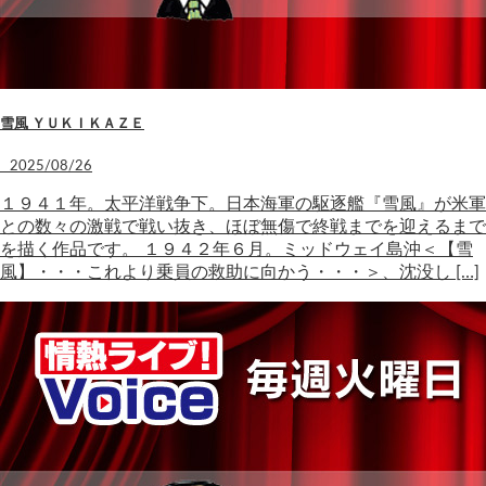
雪風 ＹＵＫＩＫＡＺＥ
2025/08/26
１９４１年。太平洋戦争下。日本海軍の駆逐艦『雪風』が米軍
との数々の激戦で戦い抜き、ほぼ無傷で終戦までを迎えるまで
を描く作品です。 １９４２年６月。ミッドウェイ島沖＜【雪
風】・・・これより乗員の救助に向かう・・・＞、沈没し […]