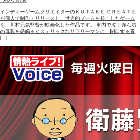
2025/09/09
インディーゲームクリエイターのＫＯＴＡＫＥ ＣＲＥＡＴＥ
が個人で制作・リリースし、世界的ブームを起こしたゲーム
を、川村元気監督が映画化した作品です。 車内で泣く赤ん坊
の母親を怒鳴るヒステリックなサラリーマンに、閉口する青
[…]