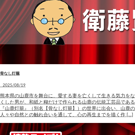
骨なし灯籠
2025/08/19
熊本県の山鹿市を舞台に、愛する妻を亡くして生きる気力をな
くした男が、和紙と糊だけで作られる山鹿の伝統工芸品である
『山鹿灯籠』（別名【骨なし灯籠】）の世界に出会い、山鹿の
人々や自然との触れ合いを通して、心の再生までを描く作 […]