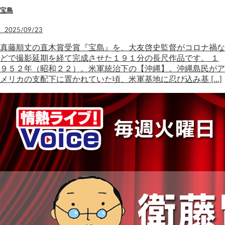
宝島
2025/09/23
真藤順丈の直木賞受賞『宝島』を、大友啓史監督がコロナ禍な
どで撮影延期を経て完成させた１９１分の長尺作品です。 １
９５２年（昭和２２）。米軍統治下の【沖縄】。沖縄島民がア
メリカの支配下に置かれていた頃、米軍基地に忍び込み基 […]