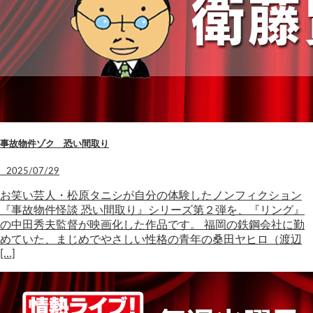
事故物件ゾク 恐い間取り
2025/07/29
お笑い芸人・松原タニシが自分の体験したノンフィクション
『事故物件怪談 恐い間取り』シリーズ第２弾を、『リング』
の中田秀夫監督が映画化した作品です。 福岡の鉄鋼会社に勤
めていた、まじめでやさしい性格の青年の桑田ヤヒロ（渡辺
[…]