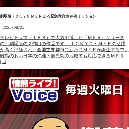
劇場版ＴＯＫＹＯ ＭＥＲ 走る緊急救命室 南海ミッション
2025/08/05
テレビドラマ（ＴＢＳ）で人気を博した『ＭＥＲ』シリーズ
の、劇場版の２作目の作品です。 ＴＯＫＹＯ・ＭＥＲの活躍
が高く評価され、全国主要都市に新たにＭＥＲが誕生する中、
離島の多い日本の沖縄・鹿児島の地域でも対応できるＭＥＲ
[…]